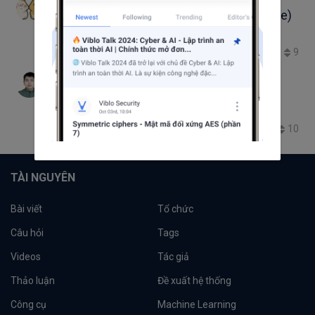
Phạm Trí Thái
Trình biên dịch Javascript JIT (Just-in-time)
NULL
9
6.0K
5
1
Quang Minh
Giới thiệu về đơn vị 'fr' trong CSS
Đơn vị Fr trong Css
CSS Grid fr
Css Grid
10
13.7K
2
0
TÀI NGUYÊN
Bài viết
Tổ chức
Câu hỏi
Tags
Videos
Tác giả
Thảo luận
Đề xuất hệ thống
Công cụ
Machine Learning