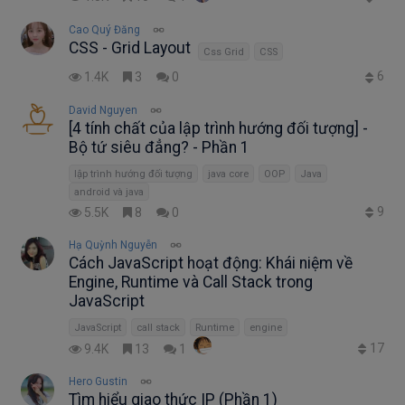
Cao Quý Đăng
CSS - Grid Layout
Css Grid
CSS
6
1.4K
3
0
David Nguyen
[4 tính chất của lập trình hướng đối tượng] -
Bộ tứ siêu đẳng? - Phần 1
lập trình hướng đối tượng
java core
OOP
Java
android và java
9
5.5K
8
0
Hạ Quỳnh Nguyễn
Cách JavaScript hoạt động: Khái niệm về
Engine, Runtime và Call Stack trong
JavaScript
JavaScript
call stack
Runtime
engine
17
9.4K
13
1
Hero Gustin
Tìm hiểu giao thức IP (Phần 1)