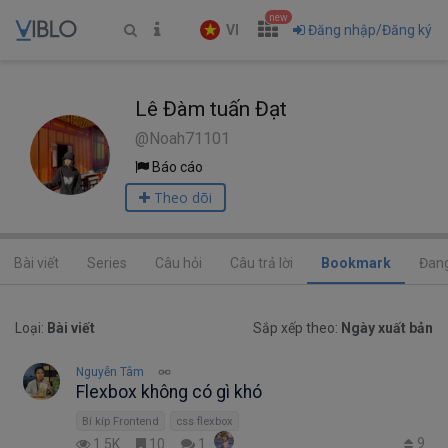
new
VI
Đăng nhập/Đăng ký
Lê Đàm tuấn Đạt
@Noah71101
Báo cáo
Theo dõi
Bài viết
Series
Câu hỏi
Câu trả lời
Bookmark
Đang
Loại:
Bài viết
Sắp xếp theo:
Ngày xuất bản
Nguyễn Tâm
Flexbox không có gì khó
Bí kíp Frontend
css flexbox
9
1.5K
10
1