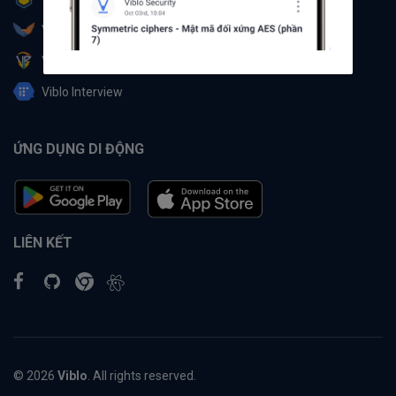
Viblo Partner
Viblo Battle
Viblo Interview
ỨNG DỤNG DI ĐỘNG
LIÊN KẾT
© 2026
Viblo
. All rights reserved.