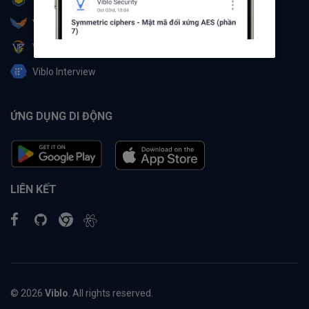
Viblo Partner
Viblo Battle
Viblo Interview
ỨNG DỤNG DI ĐỘNG
LIÊN KẾT
© 2026
Viblo
. All rights reserved.