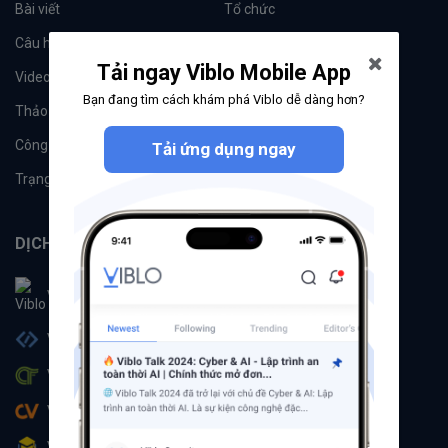
Bài viết
Tổ chức
Câu hỏi
Tags
Tải ngay Viblo Mobile App
Videos
Tác giả
Bạn đang tìm cách khám phá Viblo dễ dàng hơn?
Thảo luận
Đề xuất hệ thống
Công cụ
Machine Learning
Tải ứng dụng ngay
Trạng thái hệ thống
DỊCH VỤ
Viblo
Viblo Code
Viblo CTF
Viblo CV
Viblo Learning