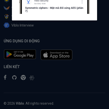
Viblo Partner
Viblo Battle
Viblo Interview
ỨNG DỤNG DI ĐỘNG
LIÊN KẾT
© 2026
Viblo
. All rights reserved.