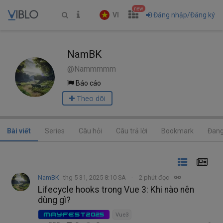
new
VI
Đăng nhập/Đăng ký
NamBK
@Nammmmm
Báo cáo
Theo dõi
Bài viết
Series
Câu hỏi
Câu trả lời
Bookmark
Đang
NamBK
thg 5 31, 2025 8:10 SA
2 phút đọc
Lifecycle hooks trong Vue 3: Khi nào nên
dùng gì?
MAYFEST2025
Vue3