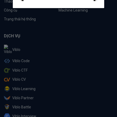
Thảo luận
Đề xuất hệ thống
Công cụ
Machine Learning
Trạng thái hệ thống
DỊCH VỤ
Viblo
Viblo Code
Viblo CTF
Viblo CV
Viblo Learning
Viblo Partner
Viblo Battle
Viblo Interview