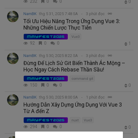
232
0
0
0
NamBK
thg 5 31, 2025 7:48 SA
3 phút đọc
Tối Ưu Hiệu Năng Trong Ứng Dụng Vue 3:
Những Chiến Lược Thực Tiễn
MAYFEST2025
Vue3
92
0
0
1
NamBK
thg 5 30, 2025 8:22 SA
3 phút đọc
Đừng Để Lịch Sử Git Biến Thành Ác Mộng –
Học Ngay Cách Rebase Thần Sầu!
MAYFEST2025
command git
150
0
0
0
NamBK
thg 5 30, 2025 8:00 SA
1 phút đọc
Hướng Dẫn Xây Dựng Ứng Dụng Với Vue 3
Từ A đến Z
MAYFEST2025
nuxt
Vue3
294
0
0
0