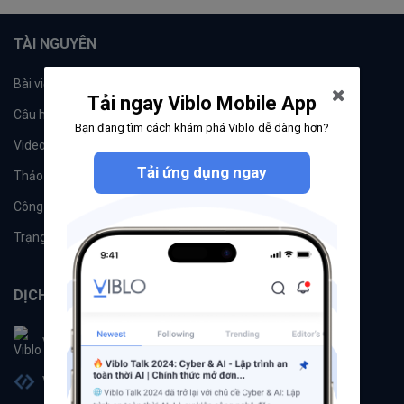
TÀI NGUYÊN
Bài viết
Tổ chức
Tải ngay Viblo Mobile App
Câu hỏi
Tags
Bạn đang tìm cách khám phá Viblo dễ dàng hơn?
Videos
Tác giả
Tải ứng dụng ngay
Thảo luận
Đề xuất hệ thống
Công cụ
Machine Learning
Trạng thái hệ thống
DỊCH VỤ
Viblo
Viblo Code