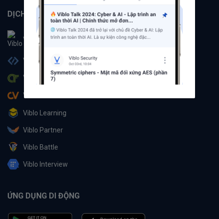
DỊCH VỤ
Viblo
Viblo Code
Viblo CTF
Viblo CV
Viblo Learning
Viblo Partner
Viblo Battle
Viblo Interview
ỨNG DỤNG DI ĐỘNG