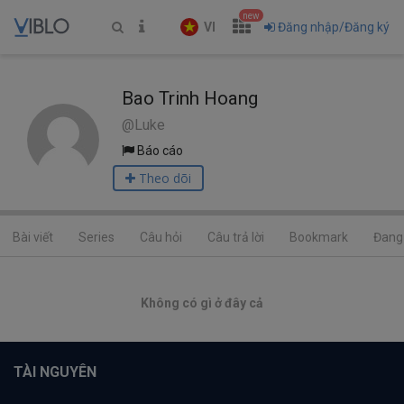
new
VI
Đăng nhập/Đăng ký
Bao Trinh Hoang
@Luke
Báo cáo
Theo dõi
Bài viết
Series
Câu hỏi
Câu trả lời
Bookmark
Đang 
Không có gì ở đây cả
TÀI NGUYÊN