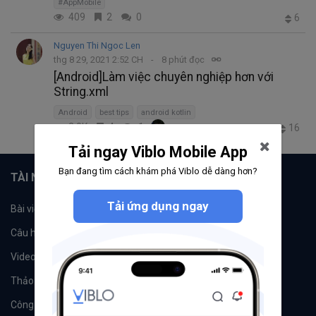
#AppMobile
409
2
0
6
Nguyen Thi Ngoc Len
thg 8 29, 2021 2:52 CH
8 phút đọc
[Android]Làm việc chuyên nghiệp hơn với
String.xml
Android
best tips
android kotlin
2.0K
4
1
16
Tải ngay Viblo Mobile App
Bạn đang tìm cách khám phá Viblo dễ dàng hơn?
TÀI NGUYÊN
Tải ứng dụng ngay
Bài viết
Tổ chức
Câu hỏi
Tags
Videos
Tác giả
Thảo luận
Đề xuất hệ thống
Công cụ
Machine Learning