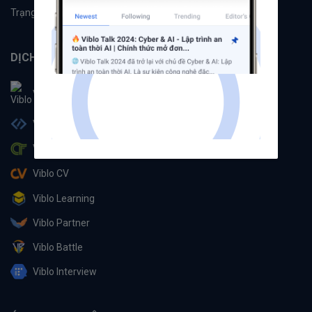
Trạng thái hệ thống
DỊCH VỤ
Viblo
Viblo Code
Viblo CTF
Viblo CV
Viblo Learning
Viblo Partner
Viblo Battle
Viblo Interview