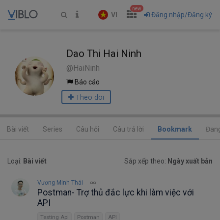
new
VI
Đăng nhập/Đăng ký
Dao Thi Hai Ninh
@HaiNinh
Báo cáo
Theo dõi
Bài viết
Series
Câu hỏi
Câu trả lời
Bookmark
Đang
Loại:
Bài viết
Sắp xếp theo:
Ngày xuất bản
Vương Minh Thái
Postman- Trợ thủ đắc lực khi làm việc với
API
Testing Api
Postman
API