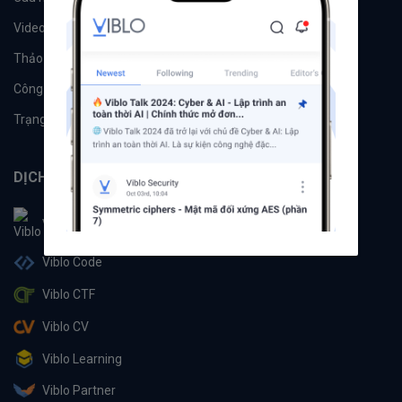
Videos
Tác giả
Thảo luận
Đề xuất hệ thống
Công cụ
Machine Learning
Trạng thái hệ thống
DỊCH VỤ
Viblo
Viblo Code
Viblo CTF
Viblo CV
Viblo Learning
Viblo Partner