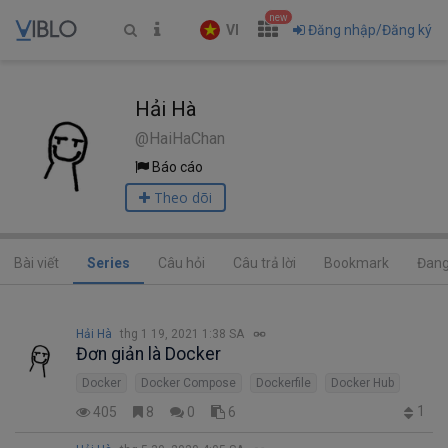
new
VI
Đăng nhập/Đăng ký
Hải Hà
@HaiHaChan
Báo cáo
Theo dõi
Bài viết
Series
Câu hỏi
Câu trả lời
Bookmark
Đang
Hải Hà
thg 1 19, 2021 1:38 SA
Đơn giản là Docker
Docker
Docker Compose
Dockerfile
Docker Hub
1
405
8
0
6