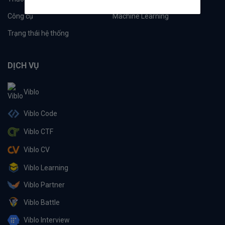
Công cụ
Machine Learning
Trạng thái hệ thống
DỊCH VỤ
Viblo
Viblo Code
Viblo CTF
Viblo CV
Viblo Learning
Viblo Partner
Viblo Battle
Viblo Interview