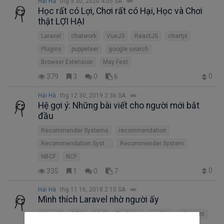
Hải Hà
thg 5 30, 2020 4:05 SA
Học rất có Lợi, Chơi rất có Hại, Học và Chơi
thật LỢI HẠI
Laravel
chatwork
VueJS
ReactJS
chartjs
Plugins
puppeteer
google search
Browser Extension
May Fest
0
379
3
0
6
Hải Hà
thg 12 30, 2019 2:36 SA
Hệ gợi ý: Những bài viết cho người mới bắt
đầu
Recommender Systems
recommendation
Recommendation System
Recommender System
NBCF
NCF
0
335
1
0
7
Hải Hà
thg 11 16, 2018 2:10 SA
Mình thích Laravel nhờ người ấy
Laravel
ORM
Mail
Realtime
pusher
eloquent