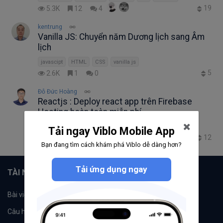
19
5.3K
12
4
kentrung
Vanilla JS: Chuyển năm Dương lịch sang Âm
lịch
javascipt
HTML
CSS
vanilla js
5
2.6K
1
0
Đỗ Đức Hoàng
Reactjs : Deploy react app trên Firebase
Hosting hoàn toàn miễn phí
ReactJS
Deploy
Firebase
Tải ngay Viblo Mobile App
12
11.5K
4
4
Bạn đang tìm cách khám phá Viblo dễ dàng hơn?
Tải ứng dụng ngay
TÀI NGUYÊN
Bài viết
Tổ chức
Câu hỏi
Tags