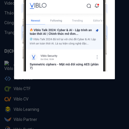
Videos
Tác giả
Thảo luận
Đề xuất hệ thống
Công cụ
Machine Learning
Trạng thái hệ thống
DỊCH VỤ
Viblo
Viblo Code
Viblo CTF
Viblo CV
Viblo Learning
Viblo Partner