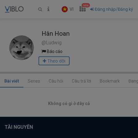
new
VI
Đăng nhập/Đăng ký
Hân Hoan
@Ludwig
Báo cáo
Theo dõi
Bài viết
Series
Câu hỏi
Câu trả lời
Bookmark
Đang
Không có gì ở đây cả
TÀI NGUYÊN