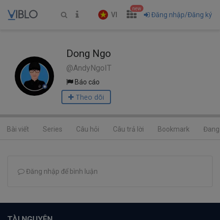
new
VI
Đăng nhập/Đăng ký
Dong Ngo
@AndyNgoIT
Báo cáo
Theo dõi
Bài viết
Series
Câu hỏi
Câu trả lời
Bookmark
Đang 
Đăng nhập để bình luận
TÀI NGUYÊN