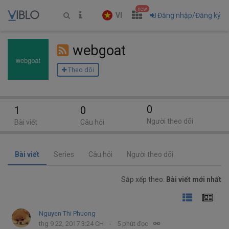
new
VI
Đăng nhập/Đăng ký
webgoat
Theo dõi
0
1
0
Người theo dõi
Bài viết
Câu hỏi
Bài viết
Series
Câu hỏi
Người theo dõi
Sắp xếp theo:
Bài viết mới nhất
Nguyen Thi Phuong
thg 9 22, 2017 3:24 CH
5 phút đọc