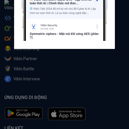
Viblo
Viblo Code
Viblo CTF
Viblo CV
Viblo Learning
Viblo Partner
Viblo Battle
Viblo Interview
ỨNG DỤNG DI ĐỘNG
LIÊN KẾT