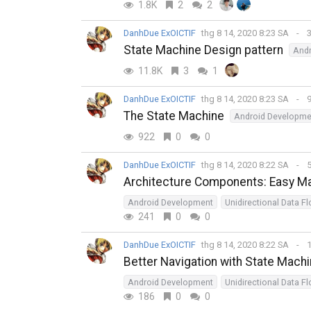
1.8K
2
2
DanhDue ExOICTIF
thg 8 14, 2020 8:23 SA
3
State Machine Design pattern
Andr
11.8K
3
1
DanhDue ExOICTIF
thg 8 14, 2020 8:23 SA
9
The State Machine
Android Developme
922
0
0
DanhDue ExOICTIF
thg 8 14, 2020 8:22 SA
5
Architecture Components: Easy Ma
Android Development
Unidirectional Data F
241
0
0
DanhDue ExOICTIF
thg 8 14, 2020 8:22 SA
1
Better Navigation with State Mach
Android Development
Unidirectional Data F
186
0
0