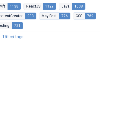
wift
1138
ReactJS
1129
Java
1008
ontentCreator
933
May Fest
776
CSS
769
esting
721
Tất cả tags