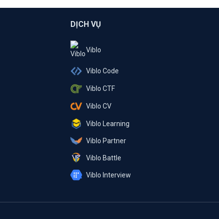
DỊCH VỤ
Viblo
Viblo Code
Viblo CTF
Viblo CV
Viblo Learning
Viblo Partner
Viblo Battle
Viblo Interview