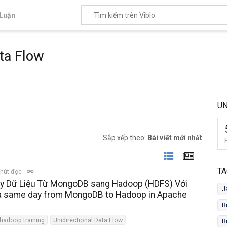
Luận
ata Flow
UN
Sắp xếp theo:
Bài viết mới nhất
TA
hút đọc
ẩy Dữ Liệu Từ MongoDB sang Hadoop (HDFS) Với
J
ta same day from MongoDB to Hadoop in Apache
R
hadoop training
Unidirectional Data Flow
R