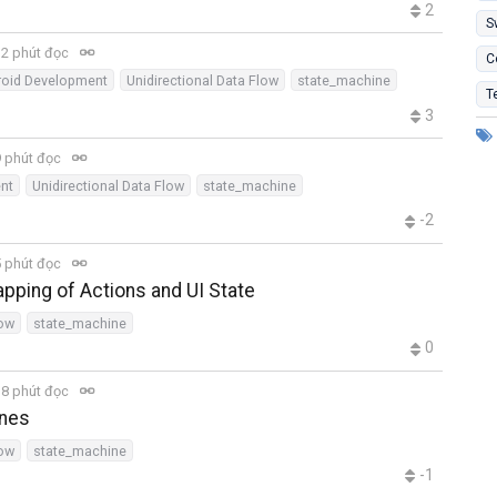
2
S
2 phút đọc
C
oid Development
Unidirectional Data Flow
state_machine
T
3
 phút đọc
nt
Unidirectional Data Flow
state_machine
-2
 phút đọc
pping of Actions and UI State
low
state_machine
0
8 phút đọc
ines
low
state_machine
-1