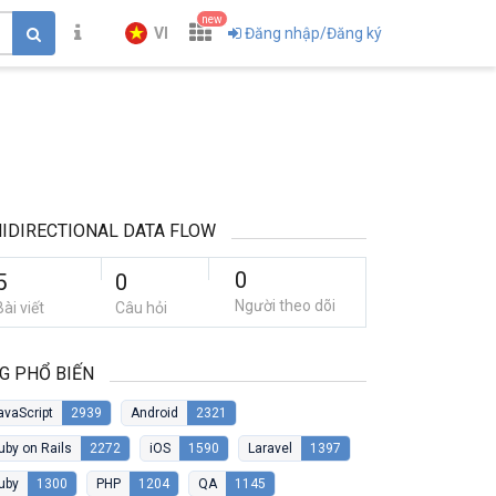
new
VI
Đăng nhập/Đăng ký
IDIRECTIONAL DATA FLOW
0
5
0
Người theo dõi
Bài viết
Câu hỏi
G PHỔ BIẾN
avaScript
2939
Android
2321
uby on Rails
2272
iOS
1590
Laravel
1397
uby
1300
PHP
1204
QA
1145