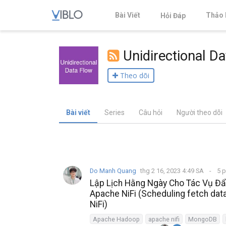
Bài Viết
Thảo 
Hỏi Đáp
Unidirectional D
Theo dõi
Bài viết
Series
Câu hỏi
Người theo dõi
Do Manh Quang
thg 2 16, 2023 4:49 SA
5 p
Lập Lịch Hằng Ngày Cho Tác Vụ Đ
Apache NiFi (Scheduling fetch da
NiFi)
Apache Hadoop
apache nifi
MongoDB