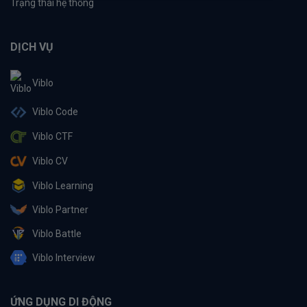
Trạng thái hệ thống
DỊCH VỤ
Viblo
Viblo Code
Viblo CTF
Viblo CV
Viblo Learning
Viblo Partner
Viblo Battle
Viblo Interview
ỨNG DỤNG DI ĐỘNG