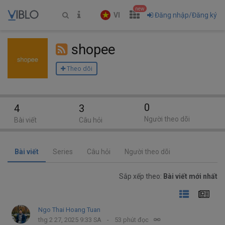
new
VI
Đăng nhập/Đăng ký
shopee
Theo dõi
0
4
3
Người theo dõi
Bài viết
Câu hỏi
Bài viết
Series
Câu hỏi
Người theo dõi
Sắp xếp theo:
Bài viết mới nhất
Ngo Thai Hoang Tuan
thg 2 27, 2025 9:33 SA
53 phút đọc