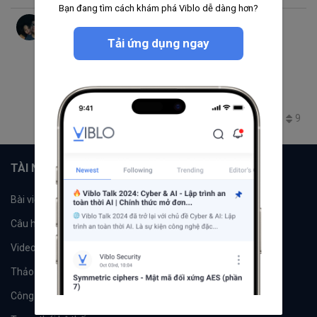
Bạn đang tìm cách khám phá Viblo dễ dàng hơn?
Phong Tran
thg 9 23, 2020 10:35 SA
13 phút đọc
Tải ứng dụng ngay
Trending thg 11 4, 2020 3:31 CH
How Shopee improving SEO with React
Single Page App
Editors' Choice
spa
React
ssr
SEO
shopee
2.4K
10
3
9
+1
TÀI NGUYÊN
Bài viết
Tổ chức
Câu hỏi
Tags
Videos
Tác giả
Thảo luận
Đề xuất hệ thống
Công cụ
Machine Learning