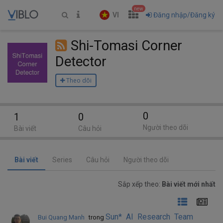
new
VI
Đăng nhập/Đăng ký
Shi-Tomasi Corner
Detector
Theo dõi
0
1
0
Người theo dõi
Bài viết
Câu hỏi
Bài viết
Series
Câu hỏi
Người theo dõi
Sắp xếp theo:
Bài viết mới nhất
Sun* AI Research Team
Bui Quang Manh
trong