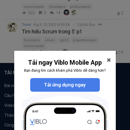
scrummaster
Developers
productowner
522
0
14
2
Tomii
thg 3 15, 2022 8:39 SA
3 phút đọc
Tìm hiểu Scrum trong 5' p1
Developers
scrum
sprint
projectmanager
scrummaster
1.3K
3
1
14
Tải ngay Viblo Mobile App
Bạn đang tìm cách khám phá Viblo dễ dàng hơn?
TÀI NGUYÊN
Tải ứng dụng ngay
Bài viết
Tổ chức
Câu hỏi
Tags
Videos
Tác giả
Thảo luận
Đề xuất hệ thống
Công cụ
Machine Learning