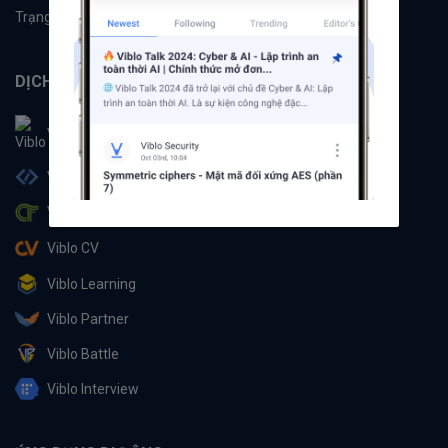
Trạng thái hệ thống
DỊCH VỤ
Viblo
Viblo Code
Viblo CTF
Viblo CV
Viblo Learning
Viblo Partner
Viblo Battle
Viblo Interview