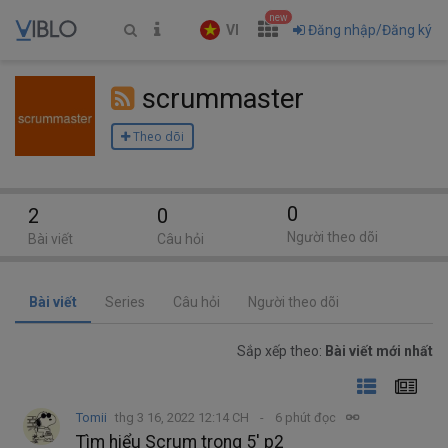
new
VI
Đăng nhập/Đăng ký
scrummaster
Theo dõi
0
2
0
Người theo dõi
Bài viết
Câu hỏi
Bài viết
Series
Câu hỏi
Người theo dõi
Sắp xếp theo:
Bài viết mới nhất
Tomii
thg 3 16, 2022 12:14 CH
6 phút đọc
Tìm hiểu Scrum trong 5' p2