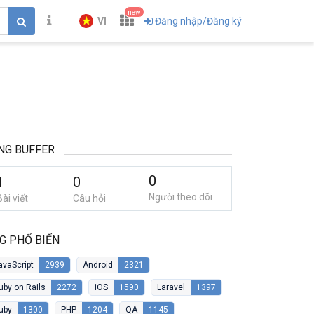
new
VI
Đăng nhập/Đăng ký
NG BUFFER
0
1
0
Người theo dõi
Bài viết
Câu hỏi
G PHỔ BIẾN
avaScript
2939
Android
2321
uby on Rails
2272
iOS
1590
Laravel
1397
uby
1300
PHP
1204
QA
1145