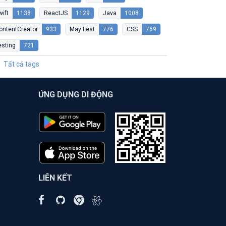
wift
1138
ReactJS
1129
Java
1008
ontentCreator
933
May Fest
776
CSS
769
esting
721
Tất cả tags
ỨNG DỤNG DI ĐỘNG
LIÊN KẾT