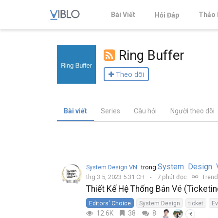
Bài Viết
Thảo 
Hỏi Đáp
Ring Buffer
Theo dõi
Bài viết
Series
Câu hỏi
Người theo dõi
System Design 
System Design VN
trong
thg 3 5, 2023 5:31 CH
7 phút đọc
Trend
Thiết Kế Hệ Thống Bán Vé (Ticketi
Editors' Choice
System Design
ticket
Ev
12.6K
38
8
+6