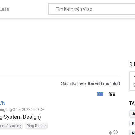
Luận
RI
Sắp xếp theo:
Bài viết mới nhất
VN
TA
ing thg 3 17, 2023 2:49 CH
J
ng System Design)
R
ent Sourcing
Ring Buffer
50
R