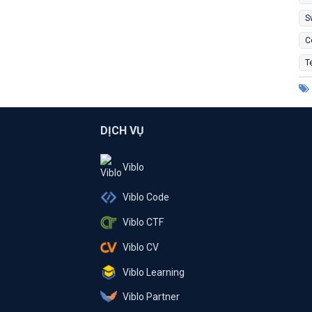
S
C
T
DỊCH VỤ
Viblo
Viblo Code
Viblo CTF
Viblo CV
Viblo Learning
Viblo Partner