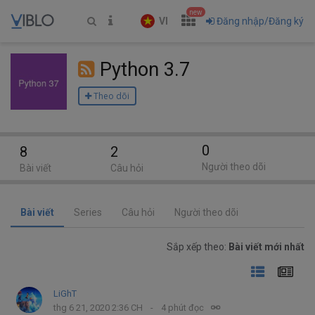
new
VI
Đăng nhập/Đăng ký
Python 3.7
Theo dõi
0
8
2
Người theo dõi
Bài viết
Câu hỏi
Bài viết
Series
Câu hỏi
Người theo dõi
Sắp xếp theo:
Bài viết mới nhất
LiGhT
thg 6 21, 2020 2:36 CH
4 phút đọc