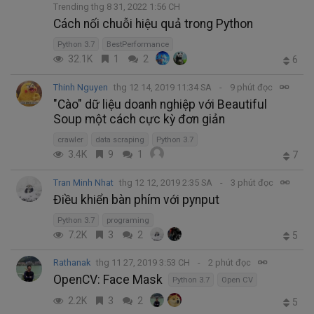
Trending thg 8 31, 2022 1:56 CH
Cách nối chuỗi hiệu quả trong Python
Python 3.7
BestPerformance
32.1K
1
2
6
Thinh Nguyen
thg 12 14, 2019 11:34 SA
9 phút đọc
"Cào" dữ liệu doanh nghiệp với Beautiful
Soup một cách cực kỳ đơn giản
crawler
data scraping
Python 3.7
3.4K
9
1
7
Tran Minh Nhat
thg 12 12, 2019 2:35 SA
3 phút đọc
Điều khiển bàn phím với pynput
Python 3.7
programing
7.2K
3
2
5
Rathanak
thg 11 27, 2019 3:53 CH
2 phút đọc
OpenCV: Face Mask
Python 3.7
Open CV
2.2K
3
2
5