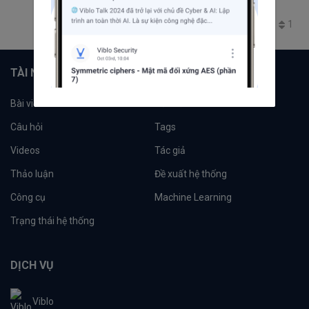
Python 3.7
Performance
840
2
0
1
TÀI NGUYÊN
Bài viết
Tổ chức
Câu hỏi
Tags
Videos
Tác giả
Thảo luận
Đề xuất hệ thống
Công cụ
Machine Learning
Trạng thái hệ thống
DỊCH VỤ
Viblo