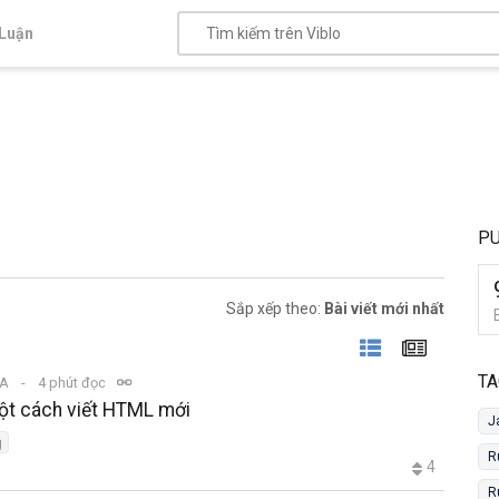
Luận
P
Sắp xếp theo:
Bài viết mới nhất
TA
SA
4 phút đọc
Một cách viết HTML mới
J
g
R
4
R