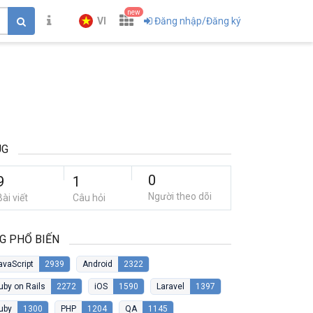
new
VI
Đăng nhập/Đăng ký
UG
0
9
1
Người theo dõi
Bài viết
Câu hỏi
G PHỔ BIẾN
avaScript
2939
Android
2322
uby on Rails
2272
iOS
1590
Laravel
1397
uby
1300
PHP
1204
QA
1145