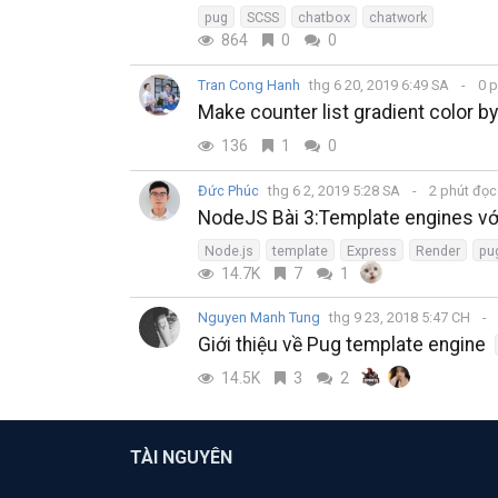
pug
SCSS
chatbox
chatwork
864
0
0
Tran Cong Hanh
thg 6 20, 2019 6:49 SA
0 p
Make counter list gradient color b
136
1
0
Đức Phúc
thg 6 2, 2019 5:28 SA
2 phút đọ
NodeJS Bài 3:Template engines vớ
Node.js
template
Express
Render
pu
14.7K
7
1
Nguyen Manh Tung
thg 9 23, 2018 5:47 CH
Giới thiệu về Pug template engine
14.5K
3
2
TÀI NGUYÊN