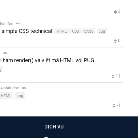
3
hút đọc
y simple CSS technical
HTML
CSS
SASS
pug
0
c
i hàm render() và viết mã HTML với PUG
g
11
4 phút đọc
HTML
pug
-1
DỊCH VỤ