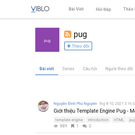
Bài Viết
Thảo 
Hỏi Đáp
pug
Theo dõi
Bài viết
Series
Câu hỏi
Người theo dõi
Nguyễn Đình Phú Nguyên
thg 8 10, 2021 3:16 
Giới thiệu Template Engine Pug - 
template engine
introduction
HTML
pu
889
1
0