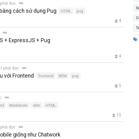
 phút đọc
S
bằng cách sử dụng Pug
HTML
pug
C
4
T
c
S + ExpressJS + Pug
4
7 phút đọc
u với Frontend
frontend
BEM
pug
5
ọc
ml
Markdown
slim
HTML
15
phút đọc
obile giống như Chatwork