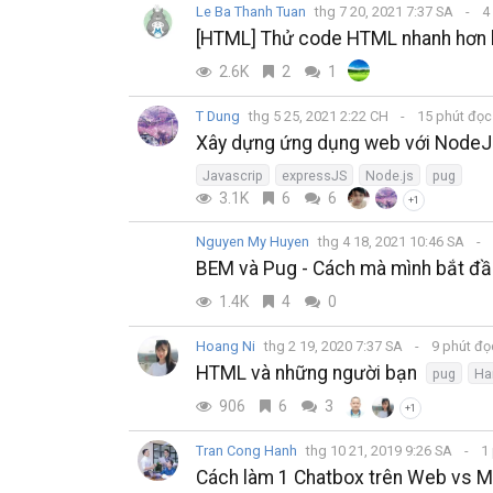
Le Ba Thanh Tuan
thg 7 20, 2021 7:37 SA
4
[HTML] Thử code HTML nhanh hơn 
2.6K
2
1
T Dung
thg 5 25, 2021 2:22 CH
15 phút đọ
Xây dựng ứng dụng web với NodeJ
Javascrip
expressJS
Node.js
pug
3.1K
6
6
+1
Nguyen My Huyen
thg 4 18, 2021 10:46 SA
BEM và Pug - Cách mà mình bắt đầ
1.4K
4
0
Hoang Ni
thg 2 19, 2020 7:37 SA
9 phút đ
HTML và những người bạn
pug
Ha
906
6
3
+1
Tran Cong Hanh
thg 10 21, 2019 9:26 SA
1 
Cách làm 1 Chatbox trên Web vs M