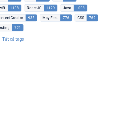
wift
1138
ReactJS
1129
Java
1008
ontentCreator
933
May Fest
776
CSS
769
esting
721
Tất cả tags