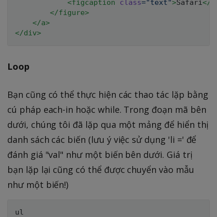
<
figcaption
class
=
"
text
"
>
Safari
</
f
</
figure
>
</
a
>
</
div
>
Loop
Bạn cũng có thể thực hiện các thao tác lặp bằng
cú pháp each-in hoặc while. Trong đoạn mã bên
dưới, chúng tôi đã lặp qua một mảng để hiển thị
danh sách các biến (lưu ý việc sử dụng 'li =' để
đánh giá "val" như một biến bên dưới. Giá trị
bạn lặp lại cũng có thể được chuyển vào mẫu
như một biến!)
ul
