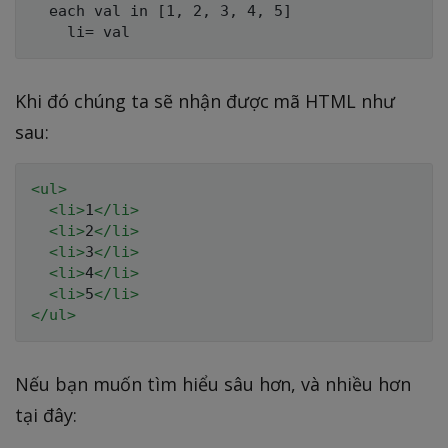
  each val in [1, 2, 3, 4, 5]

Khi đó chúng ta sẽ nhận được mã HTML như
sau:
<
ul
>
<
li
>
1
</
li
>
<
li
>
2
</
li
>
<
li
>
3
</
li
>
<
li
>
4
</
li
>
<
li
>
5
</
li
>
</
ul
>
Nếu bạn muốn tìm hiểu sâu hơn, và nhiều hơn
tại đây: