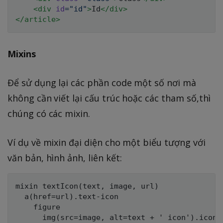
<
div
id
=
"
id
"
>
Id
</
div
>
</
article
>
Mixins
Để sử dụng lại các phần code một số nơi mà
không cần viết lại cấu trúc hoặc các tham số,thì
chúng có các mixin.
Ví dụ về mixin đại diện cho một biểu tượng với
văn bản, hình ảnh, liên kết:
mixin textIcon(text, image, url)

  a(href=url).text-icon

    figure

      img(src=image, alt=text + ' icon').icon
