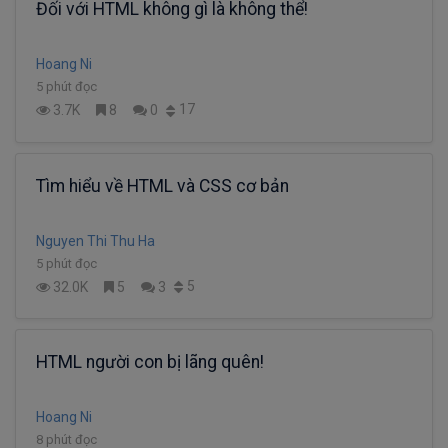
Đối với HTML không gì là không thể!
Hoang Ni
5 phút đọc
17
3.7K
8
0
Tìm hiểu về HTML và CSS cơ bản
Nguyen Thi Thu Ha
5 phút đọc
5
32.0K
5
3
HTML người con bị lãng quên!
Hoang Ni
8 phút đọc