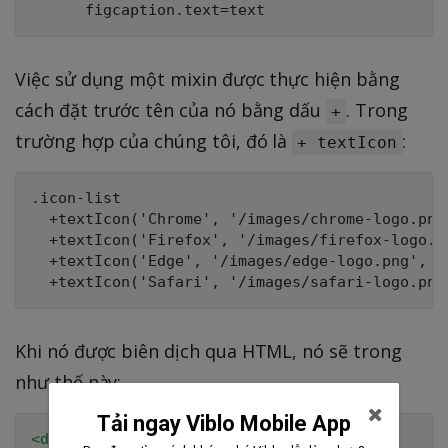
Việc sử dụng một mixin được thực hiện bằng
cách đặt trước tên của nó bằng dấu
. Trong
+
trường hợp của chúng tôi, đó là
:
+ textIcon
.icon-list

  +textIcon('Chrome', '/images/chrome-logo.png
  +textIcon('Firefox', '/images/firefox-logo.p
  +textIcon('Edge', '/images/edge-logo.png', '
Khi nó được biên dịch qua HTML, nó sẽ trong
như thế này:
Tải ngay Viblo Mobile App
<
div
class
=
"
icon-list
"
>