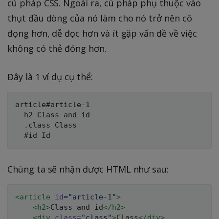
cú pháp CSS. Ngoài ra, cú pháp phụ thuộc vào
thụt đầu dòng của nó làm cho nó trở nên cô
đọng hơn, dễ đọc hơn và ít gặp vấn đề về việc
không có thẻ đóng hơn.
Đây là 1 ví dụ cụ thể:
article#article-1

  h2 Class and id

  .class Class

Chúng ta sẽ nhận được HTML như sau:
<
article
id
=
"
article-1
"
>
<
h2
>
Class and id
</
h2
>
<
div
class
=
"
class
"
>
Class
</
div
>