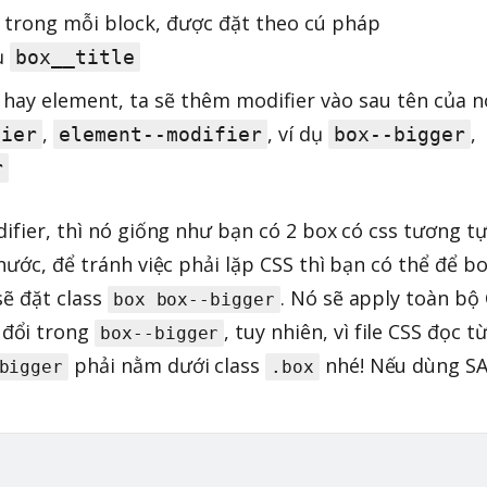
 trong mỗi block, được đặt theo cú pháp
dụ
box__title
 hay element, ta sẽ thêm modifier vào sau tên của n
,
, ví dụ
,
fier
element--modifier
box--bigger
r
ifier, thì nó giống như bạn có 2 box có css tương t
hước, để tránh việc phải lặp CSS thì bạn có thể để bo
sẽ đặt class
. Nó sẽ apply toàn bộ
box box--bigger
 đổi trong
, tuy nhiên, vì file CSS đọc t
box--bigger
phải nằm dưới class
nhé! Nếu dùng SA
bigger
.box