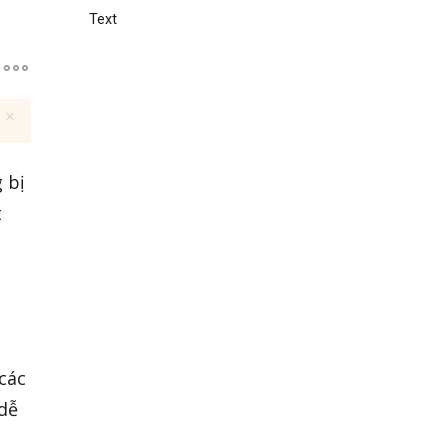
Text
 bị
t
các
 dễ