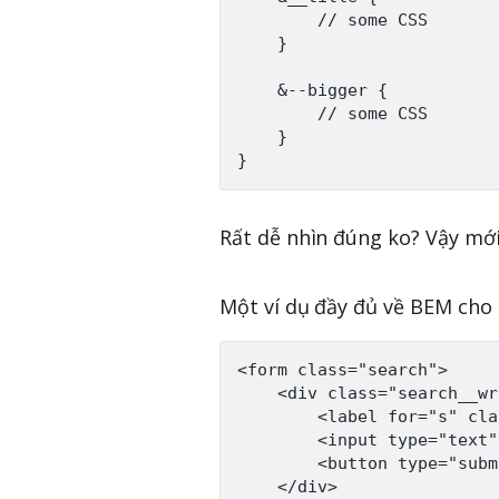
        // some CSS

    }

    &--bigger {

        // some CSS

    }

Rất dễ nhìn đúng ko? Vậy mớ
Một ví dụ đầy đủ về BEM cho 
<form class="search">

    <div class="search__wr
        <label for="s" cla
        <input type="text"
        <button type="subm
    </div>
