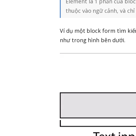
Element là 1 phần của bloc
thuộc vào ngữ cảnh, và chỉ
Ví dụ một block form tìm kiế
như trong hình bên dưới.