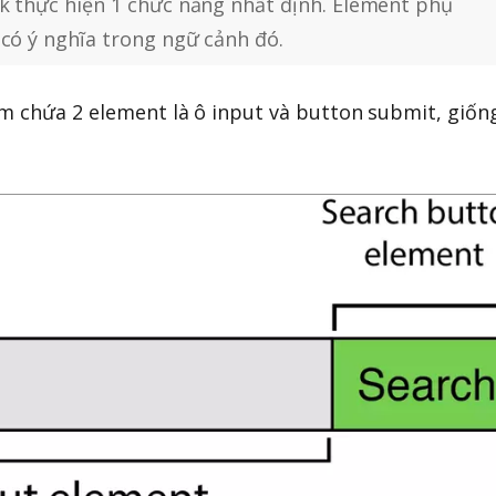
k thực hiện 1 chức năng nhất định. Element phụ
 có ý nghĩa trong ngữ cảnh đó.
m chứa 2 element là ô input và button submit, giốn