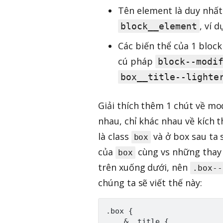
Tên element là duy nhất
, ví 
block__element
Các biến thể của 1 block
cú pháp
block--modi
box__title--lighte
Giải thích thêm 1 chút về mod
nhau, chỉ khác nhau về kích t
là class
và ở box sau ta 
box
của
cùng vs những thay
box
trên xuống dưới, nên
.box--
chúng ta sẽ viết thế này:
.box {

    &__title {
