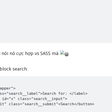
i nói nó cực hợp vs SASS mà
block search:
apper">

ss="search__label">Search for: </label>

 id="s" class="search__input">

it" class="search__submit">Search</button>
