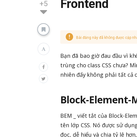
Frontend
+5
Bài đăng này đã không được cập nh
Bạn đã bao giờ đau đầu vì kh
trùng cho class CSS chưa? Mìn
nhiên đấy không phải tất cả
Block-Element-M
BEM _ viết tắt của Block-Ele
tên lớp CSS. Nó được sử dụng 
đọc, dễ hiểu và chia tỷ lệ h