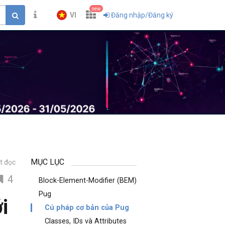
new
VI
Đăng nhập/Đăng ký
MỤC LỤC
t đọc
4
Block-Element-Modifier (BEM)
Pug
i
Cú pháp cơ bản của Pug
Classes, IDs và Attributes