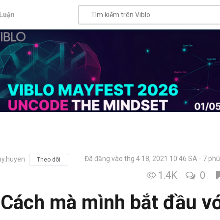
Luận
Đã đăng vào thg 4 18, 2021 10:46 SA
7 phú
y.huyen
Theo dõi
1.4K
0
 Cách mà mình bắt đầu vớ