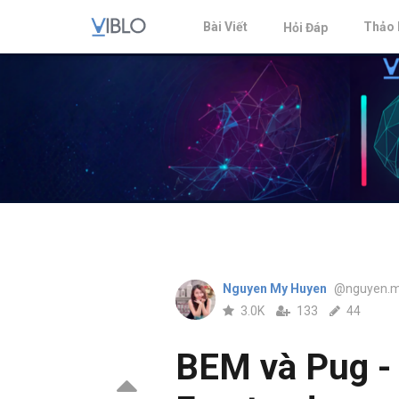
Bài Viết
Thảo 
Hỏi Đáp
Nguyen My Huyen
@nguyen.m
3.0K
133
44
BEM và Pug -