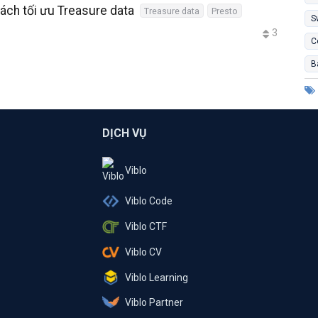
ách tối ưu Treasure data
Treasure data
Presto
S
3
C
B
DỊCH VỤ
Viblo
Viblo Code
Viblo CTF
Viblo CV
Viblo Learning
Viblo Partner