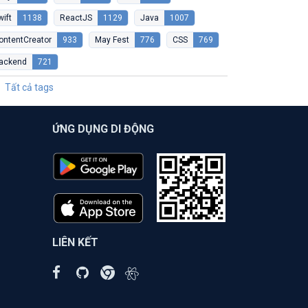
wift
1138
ReactJS
1129
Java
1007
ontentCreator
933
May Fest
776
CSS
769
ackend
721
Tất cả tags
ỨNG DỤNG DI ĐỘNG
LIÊN KẾT