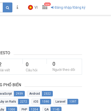
new
VI
Đăng nhập/Đăng ký
RESTO
0
2
0
Người theo dõi
Bài viết
Câu hỏi
G PHỔ BIẾN
avaScript
2939
Android
2322
uby on Rails
2272
iOS
1590
Laravel
1397
uby
1300
PHP
1204
QA
1145