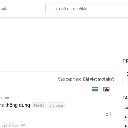
Luận
P
Sắp xếp theo:
Bài viết mới nhất
TA
ọc
rs thông dụng
Presto
Big Data
J
2
R
5 phút đọc
R