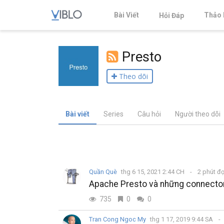
Bài Viết
Thảo 
Hỏi Đáp
Presto
Theo dõi
Bài viết
Series
Câu hỏi
Người theo dõi
Quần Què
thg 6 15, 2021 2:44 CH
2 phút đ
Apache Presto và những connecto
735
0
0
Tran Cong Ngoc My
thg 1 17, 2019 9:44 SA