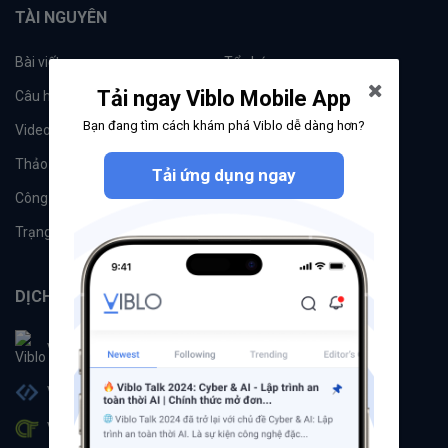
TÀI NGUYÊN
Bài viết
Tổ chức
Tải ngay Viblo Mobile App
Câu hỏi
Tags
Bạn đang tìm cách khám phá Viblo dễ dàng hơn?
Videos
Tác giả
Thảo luận
Đề xuất hệ thống
Tải ứng dụng ngay
Công cụ
Machine Learning
Trạng thái hệ thống
DỊCH VỤ
Viblo
Viblo Code
Viblo CTF