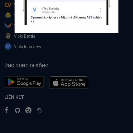
Viblo CV
Viblo Learning
Viblo Partner
Viblo Battle
Viblo Interview
ỨNG DỤNG DI ĐỘNG
LIÊN KẾT