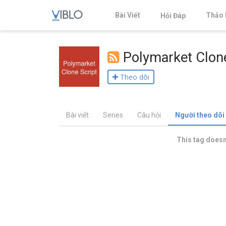
Bài Viết
Thảo 
Hỏi Đáp
Polymarket Clone
Theo dõi
Bài viết
Series
Câu hỏi
Người theo dõi
This tag doesn'