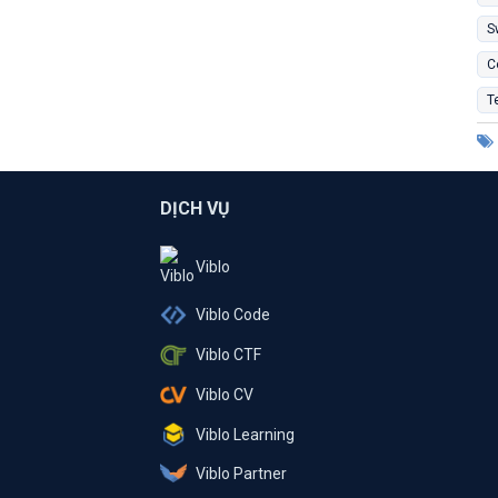
S
C
T
DỊCH VỤ
Viblo
Viblo Code
Viblo CTF
Viblo CV
Viblo Learning
Viblo Partner