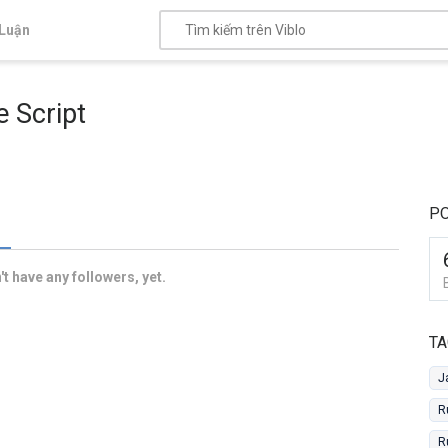
Luận
 Script
PO
t have any followers, yet.
TA
J
R
R