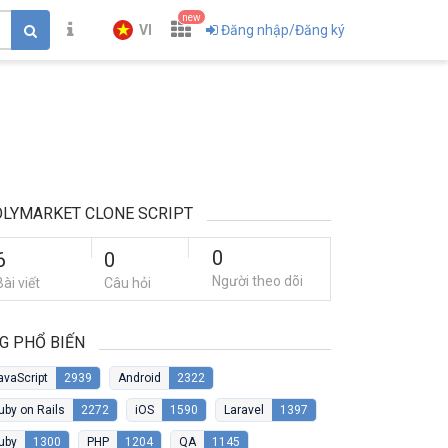
new
VI
Đăng nhập/Đăng ký
LYMARKET CLONE SCRIPT
0
6
0
Người theo dõi
Bài viết
Câu hỏi
G PHỔ BIẾN
avaScript
2939
Android
2322
uby on Rails
2272
iOS
1590
Laravel
1397
uby
1300
PHP
1204
QA
1145