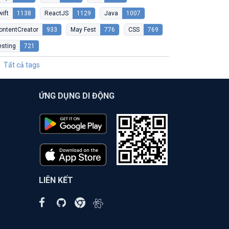
wift
1138
ReactJS
1129
Java
1007
ontentCreator
933
May Fest
776
CSS
769
esting
721
Tất cả tags
ỨNG DỤNG DI ĐỘNG
LIÊN KẾT