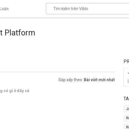
Luận
t Platform
PR
Sắp xếp theo:
Bài viết mới nhất
 có gì ở đây cả
TA
J
R
R