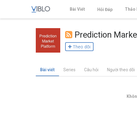
Bài Viết
Thảo 
Hỏi Đáp
Prediction Marke
Theo dõi
Bài viết
Series
Câu hỏi
Người theo dõi
Không