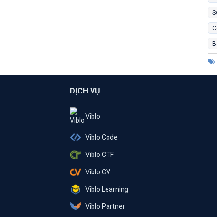
S
C
B
DỊCH VỤ
Viblo
Viblo Code
Viblo CTF
Viblo CV
Viblo Learning
Viblo Partner