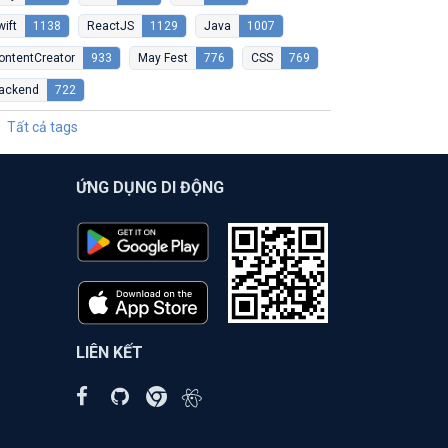
wift
1138
ReactJS
1129
Java
1007
ontentCreator
933
May Fest
776
CSS
769
ackend
722
Tất cả tags
ỨNG DỤNG DI ĐỘNG
LIÊN KẾT