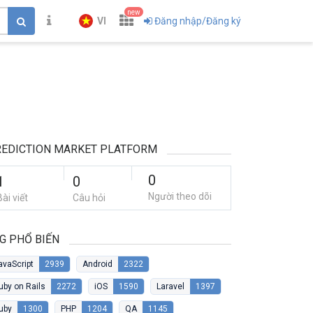
new
VI
Đăng nhập/Đăng ký
EDICTION MARKET PLATFORM
0
1
0
Người theo dõi
Bài viết
Câu hỏi
G PHỔ BIẾN
avaScript
2939
Android
2322
uby on Rails
2272
iOS
1590
Laravel
1397
uby
1300
PHP
1204
QA
1145