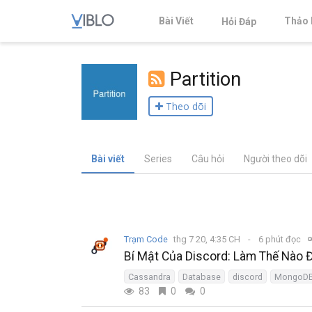
Bài Viết
Thảo 
Hỏi Đáp
Partition
Theo dõi
Bài viết
Series
Câu hỏi
Người theo dõi
Trạm Code
thg 7 20, 4:35 CH
6 phút đọc
Bí Mật Của Discord: Làm Thế Nào 
Cassandra
Database
discord
MongoD
83
0
0