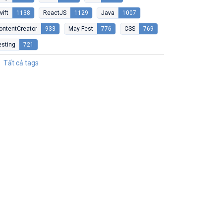
wift
1138
ReactJS
1129
Java
1007
ontentCreator
933
May Fest
776
CSS
769
esting
721
Tất cả tags