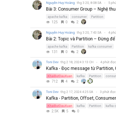
Nguyễn Huy Hoàng
thg 3 20, 8:08 SA
5 ph
Bài 3: Consumer Group – Nghệ thuậ
apache kafka
consumer
Partition
125
0
2
Nguyễn Huy Hoàng
thg 3 20, 7:43 SA
4 ph
Bài 2: Topic và Partition – Đừng để
apache kafka
Partition
kafka consumer
131
0
2
Toni Dev
thg 2 18, 2024 3:13 CH
4 phút đọ
Kafka - Đọc message từ Partition, 
KhaiButDauXuan
kafka
Partition
consu
712
4
2
Toni Dev
thg 2 17, 2024 4:25 SA
3 phút đọ
Kafka - Partition, Offset, Consumer
KhaiButDauXuan
kafka
Partition
kafka 
2.5K
5
0