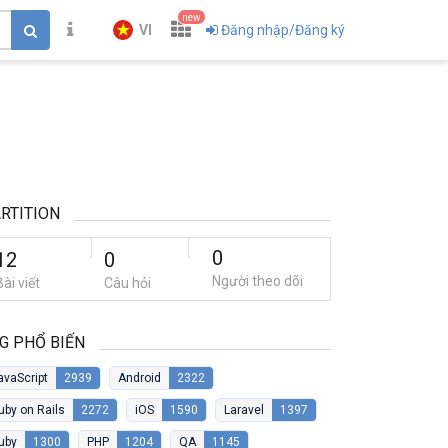
new
VI
Đăng nhập/Đăng ký
RTITION
0
12
0
Người theo dõi
Bài viết
Câu hỏi
G PHỔ BIẾN
avaScript
2939
Android
2322
uby on Rails
2272
iOS
1590
Laravel
1397
uby
1300
PHP
1204
QA
1145