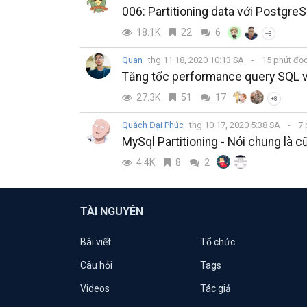
006: Partitioning data với Postgre
18.1K
22
6
+3
Quan
thg 11 18, 2020 10:13 SA
15 phút đọ
Tăng tốc performance query SQL vớ
27.3K
51
17
+8
Quách Đại Phúc
thg 10 17, 2020 5:38 SA
7 
MySql Partitioning - Nói chung là 
4.4K
8
2
TÀI NGUYÊN
Bài viết
Tổ chức
Câu hỏi
Tags
Videos
Tác giả