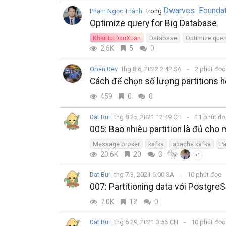
Dwarves Foundat
Phạm Ngọc Thành
trong
Optimize query for Big Database
KhaiButDauXuan
Database
Optimize quer
2.6K
5
0
Open Dev
thg 8 6, 2022 2:42 SA
2 phút đọ
Cách để chọn số lượng partitions hợ
459
0
0
Dat Bui
thg 8 25, 2021 12:49 CH
11 phút đ
005: Bao nhiêu partition là đủ cho
Message broker
kafka
apache kafka
Pa
20.6K
20
3
+1
Dat Bui
thg 7 3, 2021 6:00 SA
10 phút đọc
007: Partitioning data với Postgre
7.0K
12
0
Dat Bui
thg 6 29, 2021 3:56 CH
10 phút đọ