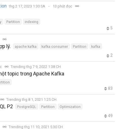
ion
thg 2 17, 2023 1:30 SA
13 phút đọc
y
Partition
indexing
5
c
p lý.
apache kafka
kafka consumer
Partition
kafka
2
ọc
Trending thg 7 9, 2022 1:38 CH
 một topic trong Apache Kafka
rtition
83
Trending thg 8 1, 2021 1:25 CH
SQL P2
PostgreSQL
Partition
Optimization
49
c
Trending thg 11 10, 2021 5:30 CH