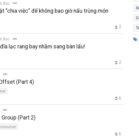
út đọc
S
t "chia việc" để không bao giờ nấu trùng món
C
2
T
út đọc
 đĩa lạc rang bay nhầm sang bàn lẩu!
2
c
Offset (Part 4)
mer
6
c
 Group (Part 2)
consumer
6