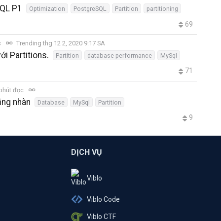
SQL P1
Optimization
PostgreSQL
Partition
partitioning
69
c
Trending thg 12 2, 2020 9:17 SA
i Partitions.
Partition
database performance
MySql
71
phút đọc
cũng nhàn
Database
MySql
Partition
9
DỊCH VỤ
Viblo
Viblo Code
Viblo CTF