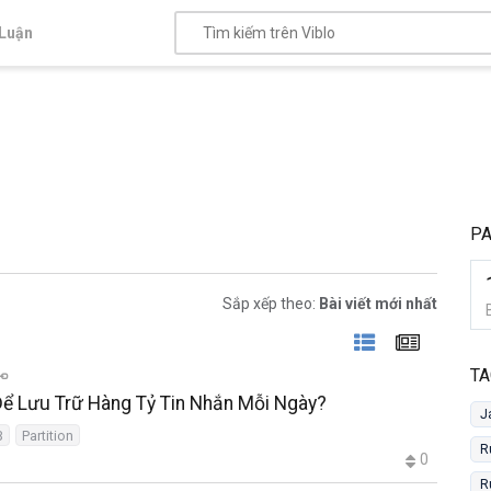
Luận
PA
Sắp xếp theo:
Bài viết mới nhất
TA
Để Lưu Trữ Hàng Tỷ Tin Nhắn Mỗi Ngày?
J
B
Partition
R
0
R