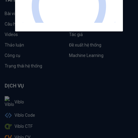
Bài viết
Tổ chức
Câu hỏi
Tags
Videos
Tác giả
Thảo luận
Đề xuất hệ thống
Công cụ
Machine Learning
Trạng thái hệ thống
DỊCH VỤ
Viblo
Viblo Code
Viblo CTF
Viblo CV