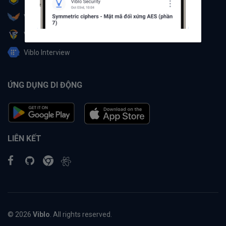
Viblo Partner
Viblo Battle
Viblo Interview
ỨNG DỤNG DI ĐỘNG
LIÊN KẾT
© 2026
Viblo
. All rights reserved.