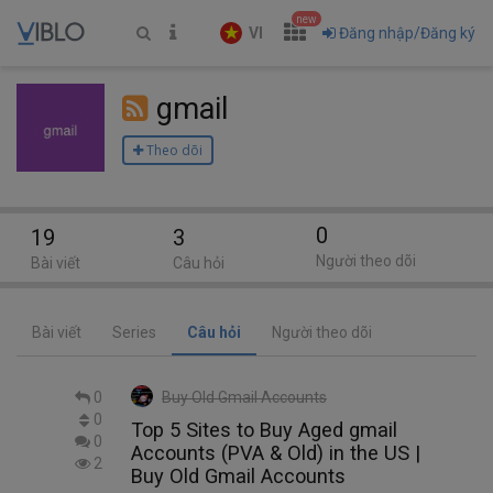
new
VI
Đăng nhập/Đăng ký
gmail
Theo dõi
0
19
3
Người theo dõi
Bài viết
Câu hỏi
Bài viết
Series
Câu hỏi
Người theo dõi
0
Buy Old Gmail Accounts
0
Top 5 Sites to Buy Aged gmail
0
Accounts (PVA & Old) in the US |
2
Buy Old Gmail Accounts