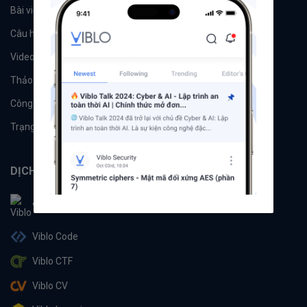
Bài viết
Tổ chức
Câu hỏi
Tags
Videos
Tác giả
Thảo luận
Đề xuất hệ thống
Công cụ
Machine Learning
Trạng thái hệ thống
DỊCH VỤ
Viblo
Viblo Code
Viblo CTF
Viblo CV