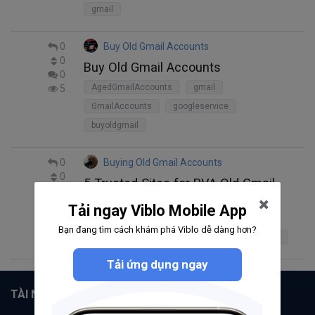
gmail
0
Buy Old Gmail Accounts
0
Buy Old Gmail Accounts
0
AgedGmailAccounts
gmail
5
GmailAccounts
googleservice
buyoldgmail
0
Buying Old Gmail Accounts
0
5 Trusted Sites for PVA Old Gmail
0
Accounts
4
Tải ngay Viblo Mobile App
Buying Old Gmail Accounts
gmail
Old
Bạn đang tìm cách khám phá Viblo dễ dàng hơn?
Old Gmail Accounts
5 Trusted Sites for Old Gmail Accounts
Tải ứng dụng ngay
TÀI NGUYÊN