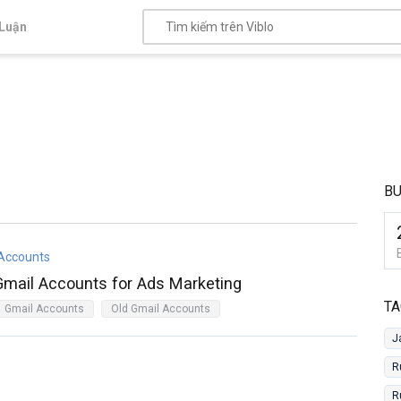
Luận
B
 Accounts
Gmail Accounts for Ads Marketing
TA
Gmail Accounts
Old Gmail Accounts
J
R
R