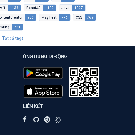
wift
1138
ReactJS
1129
Java
1007
ontentCreator
933
May Fest
776
CSS
769
esting
721
Tất cả tags
ỨNG DỤNG DI ĐỘNG
LIÊN KẾT