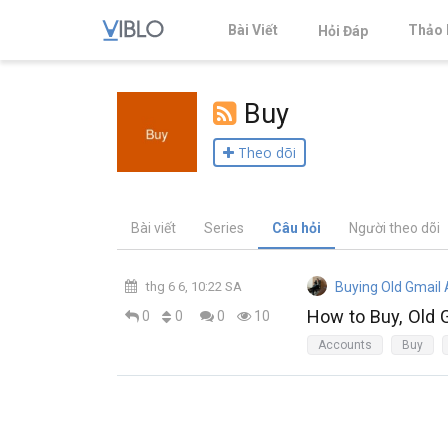
Bài Viết
Thảo 
Hỏi Đáp
Buy
Theo dõi
Bài viết
Series
Câu hỏi
Người theo dõi
thg 6 6, 10:22 SA
Buying Old Gmail
How to Buy, Old 
0
0
0
10
Accounts
Buy