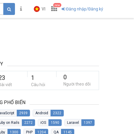
new
VI
Đăng nhập/Đăng ký
UY
0
23
1
Người theo dõi
Bài viết
Câu hỏi
G PHỔ BIẾN
avaScript
2939
Android
2322
uby on Rails
2272
iOS
1590
Laravel
1397
uby
1300
PHP
1204
QA
1145