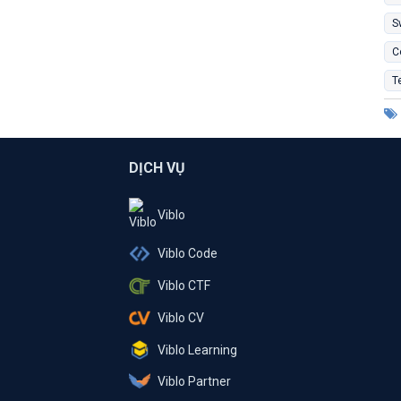
S
C
T
DỊCH VỤ
Viblo
Viblo Code
Viblo CTF
Viblo CV
Viblo Learning
Viblo Partner