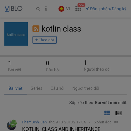
new
VI
Đăng nhập/Đăng ký
kotlin class
Theo dõi
1
1
0
Người theo dõi
Bài viết
Câu hỏi
Bài viết
Series
Câu hỏi
Người theo dõi
Sắp xếp theo:
Bài viết mới nhất
PhamDinhTuan
thg 9 10, 2018 2:17 SA
6 phút đọc
KOTLIN: CLASS AND INHERITANCE