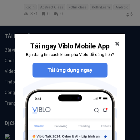
Kotlin
Abstract Class
kotlin class
KotlinLearn
Android
871
0
0
6
TÀI NGUYÊN
Tải ngay Viblo Mobile App
Bài viết
Tổ chức
Bạn đang tìm cách khám phá Viblo dễ dàng hơn?
Câu hỏi
Tags
Tải ứng dụng ngay
Videos
Tác giả
Thảo luận
Đề xuất hệ thống
Công cụ
Machine Learning
Trạng thái hệ thống
DỊCH VỤ
Viblo