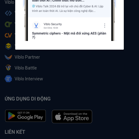
Viblo Code
Viblo CTF
Viblo CV
Viblo Learning
Viblo Partner
Viblo Battle
Viblo Interview
ỨNG DỤNG DI ĐỘNG
LIÊN KẾT