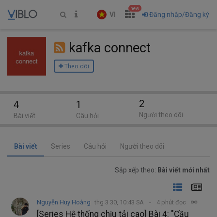
new
VI
Đăng nhập/Đăng ký
kafka connect
Theo dõi
2
4
1
Người theo dõi
Bài viết
Câu hỏi
Bài viết
Series
Câu hỏi
Người theo dõi
Sắp xếp theo:
Bài viết mới nhất
Nguyễn Huy Hoàng
thg 3 30, 10:43 SA
4 phút đọc
[Series Hệ thống chịu tải cao] Bài 4: "Cầu