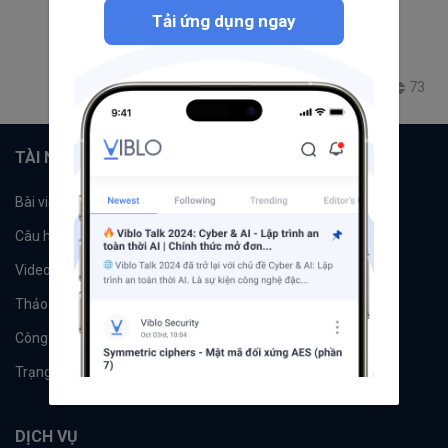
Trending thg 8 12, 2022 10:39 SA
Tải ứng dụng ngay
010: Apache Kafka connect concept
apache kafka
Message broker
kafka
kafka connect
15.3K
20
18
73
+7
TÀI NGUYÊN
Bài viết
Tổ chức
Câu hỏi
Tags
Videos
Tác giả
Thảo luận
Đề xuất hệ thống
Công cụ
Machine Learning
Trạng thái hệ thống
DỊCH VỤ