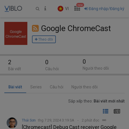
new
VI
Đăng nhập/Đăng ký
Google ChromeCast
Theo dõi
0
2
0
Người theo dõi
Bài viết
Câu hỏi
Bài viết
Series
Câu hỏi
Người theo dõi
Sắp xếp theo:
Bài viết mới nhất
Thái Sơn
thg 7 29, 2024 3:19 SA
2 phút đọc
[Chromecast] Debug Cast receiver Google