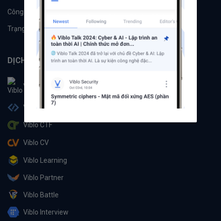
Công cụ
Machine Learning
Trạng thái hệ thống
DỊCH VỤ
Viblo
Viblo Code
Viblo CTF
Viblo CV
Viblo Learning
Viblo Partner
Viblo Battle
Viblo Interview