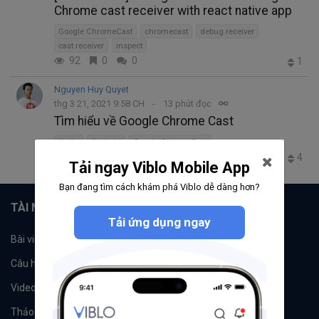
Chrome cast receiver with react native app
Google ChromeCast
chromecast
debug receiver
cast receiver
inspect
92
0
0
1
Nguyen Huy Quyet
thg 3 21, 2021 9:58 CH
13 phút đọc
Tìm hiểu về Google Chrome Cast
Kotlin
Android
Google ChromeCast
1.1K
3
0
4
Tải ngay Viblo Mobile App
Bạn đang tìm cách khám phá Viblo dễ dàng hơn?
TÀI NGUYÊN
Tải ứng dụng ngay
Bài viết
Tổ chức
Câu hỏi
Tags
Videos
Tác giả
Thảo luận
Đề xuất hệ thống