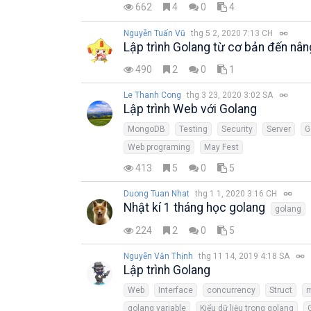
662
4
0
4
Nguyễn Tuấn Vũ
thg 5 2, 2020 7:13 CH
Lập trình Golang từ cơ bản đến nâ
490
2
0
1
Le Thanh Cong
thg 3 23, 2020 3:02 SA
Lập trình Web với Golang
MongoDB
Testing
Security
Server
G
Web programing
May Fest
413
5
0
5
Duong Tuan Nhat
thg 1 1, 2020 3:16 CH
Nhật kí 1 tháng học golang
golang
224
2
0
5
Nguyễn Văn Thịnh
thg 11 14, 2019 4:18 SA
Lập trình Golang
Web
Interface
concurrency
Struct
golang variable
Kiểu dữ liệu trong golang