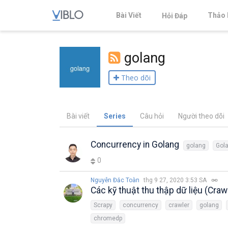
Bài Viết
Thảo 
Hỏi Đáp
golang
Theo dõi
Bài viết
Series
Câu hỏi
Người theo dõi
Concurrency in Golang
golang
Gol
0
Nguyễn Đắc Toàn
thg 9 27, 2020 3:53 SA
Các kỹ thuật thu thập dữ liệu (Crawl
Scrapy
concurrency
crawler
golang
chromedp