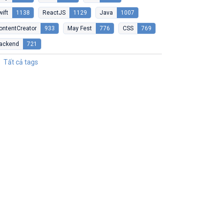
wift
1138
ReactJS
1129
Java
1007
ontentCreator
933
May Fest
776
CSS
769
ackend
721
Tất cả tags