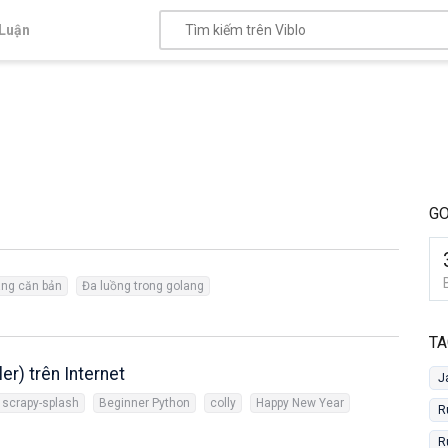
Luận
G
ang căn bản
Đa luồng trong golang
TA
er) trên Internet
J
scrapy-splash
Beginner Python
colly
Happy New Year
R
R