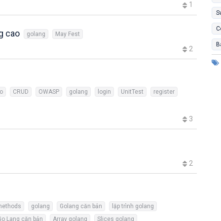
1
S
C
ng cao
golang
May Fest
B
2
o
CRUD
OWASP
golang
login
UnitTest
register
3
2
methods
golang
Golang căn bản
lập trình golang
Go Lang căn bản
Array golang
Slices golang