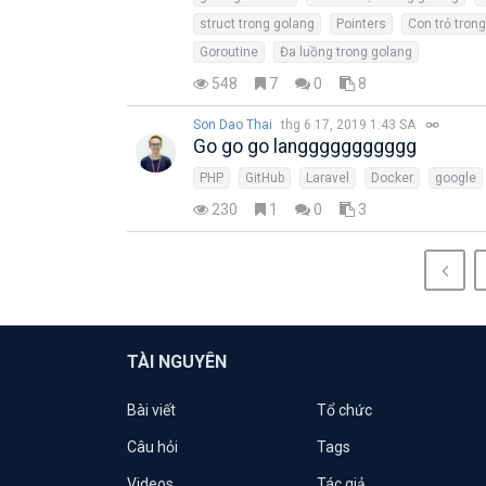
struct trong golang
Pointers
Con trỏ tron
Goroutine
Đa luồng trong golang
548
7
0
8
Son Dao Thai
thg 6 17, 2019 1:43 SA
Go go go langgggggggggg
PHP
GitHub
Laravel
Docker
google
230
1
0
3
TÀI NGUYÊN
Bài viết
Tổ chức
Câu hỏi
Tags
Videos
Tác giả