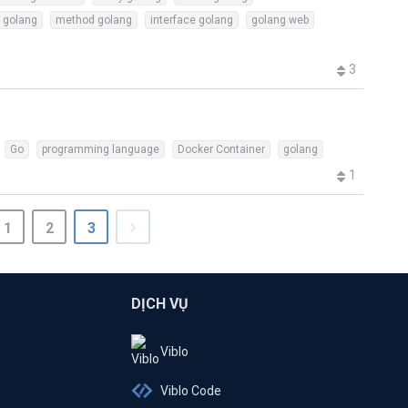
g golang
method golang
interface golang
golang web
3
Go
programming language
Docker Container
golang
1
1
2
3
DỊCH VỤ
Viblo
Viblo Code