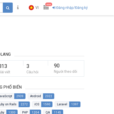
new
VI
Đăng nhập/Đăng ký
OLANG
90
313
3
Người theo dõi
Bài viết
Câu hỏi
G PHỔ BIẾN
avaScript
2939
Android
2322
uby on Rails
2272
iOS
1590
Laravel
1397
uby
1300
PHP
1204
QA
1145