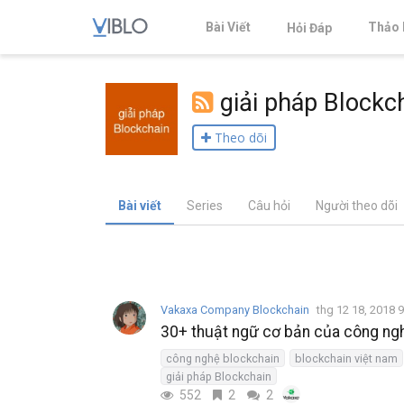
Bài Viết
Thảo 
Hỏi Đáp
giải pháp Blockc
Theo dõi
Bài viết
Series
Câu hỏi
Người theo dõi
Vakaxa Company Blockchain
thg 12 18, 2018 
30+ thuật ngữ cơ bản của công ngh
công nghệ blockchain
blockchain việt nam
giải pháp Blockchain
552
2
2