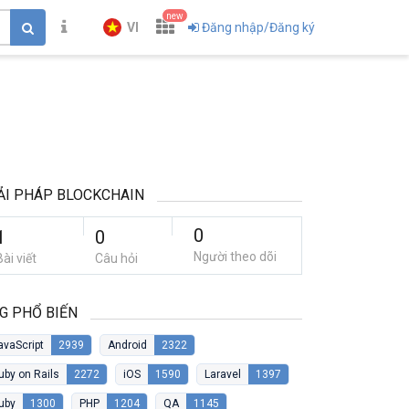
new
VI
Đăng nhập/Đăng ký
ẢI PHÁP BLOCKCHAIN
0
1
0
Người theo dõi
Bài viết
Câu hỏi
G PHỔ BIẾN
avaScript
2939
Android
2322
uby on Rails
2272
iOS
1590
Laravel
1397
uby
1300
PHP
1204
QA
1145