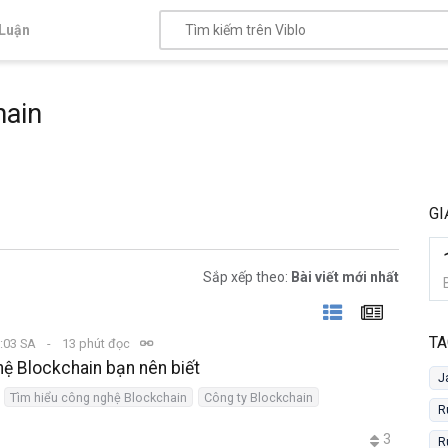
Luận
hain
GI
Sắp xếp theo:
Bài viết mới nhất
TA
9:03 SA
13 phút đọc
ệ Blockchain bạn nên biết
J
Tìm hiểu công nghệ Blockchain
Công ty Blockchain
R
3
R