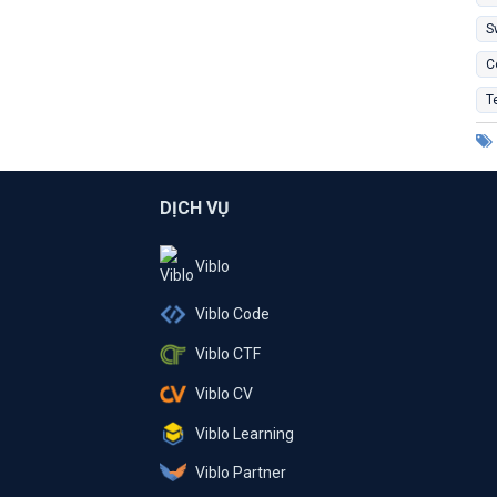
S
C
T
DỊCH VỤ
Viblo
Viblo Code
Viblo CTF
Viblo CV
Viblo Learning
Viblo Partner