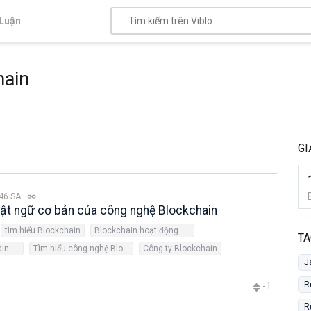
Luận
hain
GI
:46 SA
uật ngữ cơ bản của công nghệ Blockchain
tìm hiểu Blockchain
Blockchain hoạt động như thế nào
TA
công nghệ Blockchain 4.0
Tìm hiểu công nghệ Blockchain
Công ty Blockchain
J
R
-1
R