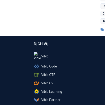
S
C
T
DỊCH VỤ
Viblo
Viblo Code
Viblo CTF
Viblo CV
Viblo Learning
Viblo Partner