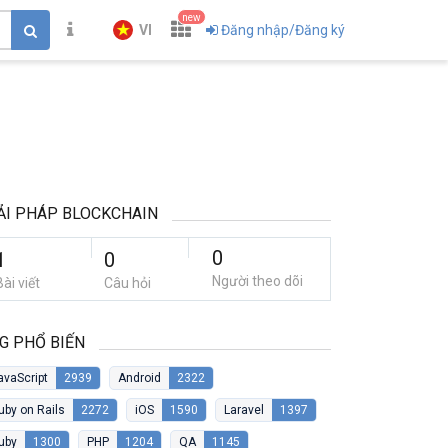
new
VI
Đăng nhập/Đăng ký
ẢI PHÁP BLOCKCHAIN
0
1
0
Người theo dõi
Bài viết
Câu hỏi
G PHỔ BIẾN
avaScript
2939
Android
2322
uby on Rails
2272
iOS
1590
Laravel
1397
uby
1300
PHP
1204
QA
1145