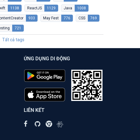
wift
1138
ReactJS
1129
Java
1008
ontentCreator
933
May Fest
776
CSS
769
esting
721
Tất cả tags
ỨNG DỤNG DI ĐỘNG
LIÊN KẾT