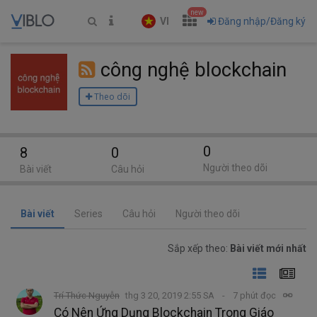
new
VI
Đăng nhập/Đăng ký
công nghệ blockchain
Theo dõi
0
8
0
Người theo dõi
Bài viết
Câu hỏi
Bài viết
Series
Câu hỏi
Người theo dõi
Sắp xếp theo:
Bài viết mới nhất
Trí Thức Nguyễn
thg 3 20, 2019 2:55 SA
7 phút đọc
Có Nên Ứng Dụng Blockchain Trong Giáo