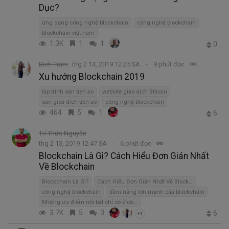
Dục?
ứng dụng công nghệ blockchain
công nghệ blockchain
blockchain việt nam
1.3K
1
1
0
Bich Tram
thg 2 14, 2019 12:25 SA
9 phút đọc
Xu hướng Blockchain 2019
lap trinh san tien ao
website giao dịch Bitcoin
san gioa dich tien ao
công nghệ blockchain
464
5
1
6
Trí Thức Nguyễn
thg 2 13, 2019 12:47 SA
6 phút đọc
Blockchain Là Gì? Cách Hiểu Đơn Giản Nhất
Về Blockchain
Blockchain Là Gì?
Cách Hiểu Đơn Giản Nhất Về Blockchain
công nghệ blockchain
tiềm năng lớn mạnh của blockchain
Những ưu điểm nổi bật chỉ có ở công nghệ Blockchain
3.7K
5
3
6
+1