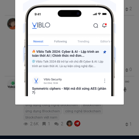
Blockchain
ứng dụng Blockchain
648
5
5
2
+2
Vakaxa Company Blockchain
thg 11 19, 2018 8:13 SA
21 phút đọc
Blockchain là gì? Công nghệ Blockchain là
gì?
tìm hiểu Blockchain
Blockchain hoạt động như thế nào
Ưu điểm của Blockchain
công nghệ Blockchain 4.0
công nghệ blockchain
2.9K
2
6
0
+2
Exchangescript
thg 11 14, 2018 8:24 SA
3 phút đọc
Những ưu điểm nổi bật nhất của công nghệ
Blockchain
ứng dụng công nghệ blockchain
Blockchain
ứng dụng Blockchain
công nghệ blockchain
blockchain việt nam
2.6K
1
2
1