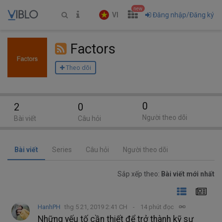
new
VI
Đăng nhập/Đăng ký
Factors
Theo dõi
0
2
0
Người theo dõi
Bài viết
Câu hỏi
Bài viết
Series
Câu hỏi
Người theo dõi
Sắp xếp theo:
Bài viết mới nhất
HanhPH
thg 5 21, 2019 2:41 CH
14 phút đọc
Những yếu tố cần thiết để trở thành kỹ sư