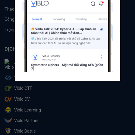
Thảo luận
Đề xuất hệ thống
Công cụ
Machine Learning
Trạng thái hệ thống
DỊCH VỤ
Viblo
Viblo Code
Viblo CTF
Viblo CV
Viblo Learning
Viblo Partner
Viblo Battle