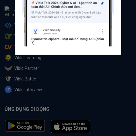
Viblo
Viblo Code
Viblo CTF
Viblo CV
Viblo Learning
Viblo Partner
Viblo Battle
Viblo Interview
ỨNG DỤNG DI ĐỘNG