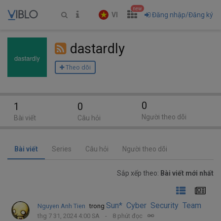
new
VI
Đăng nhập/Đăng ký
dastardly
Theo dõi
0
1
0
Người theo dõi
Bài viết
Câu hỏi
Bài viết
Series
Câu hỏi
Người theo dõi
Sắp xếp theo:
Bài viết mới nhất
Sun* Cyber Security Team
Nguyen Anh Tien
trong
thg 7 31, 2024 4:00 SA
8 phút đọc