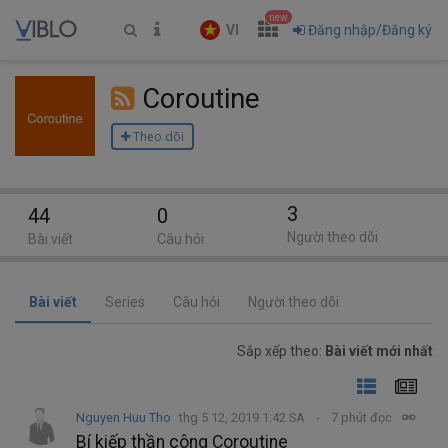
new
VI
Đăng nhập/Đăng ký
Coroutine
Theo dõi
3
44
0
Người theo dõi
Bài viết
Câu hỏi
Bài viết
Series
Câu hỏi
Người theo dõi
Sắp xếp theo:
Bài viết mới nhất
Nguyen Huu Tho
thg 5 12, 2019 1:42 SA
7 phút đọc
Bí kiếp thần công Coroutine