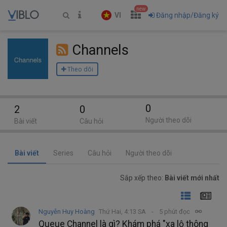
new
VI
Đăng nhập/Đăng ký
Channels
Theo dõi
0
2
0
Người theo dõi
Bài viết
Câu hỏi
Bài viết
Series
Câu hỏi
Người theo dõi
Sắp xếp theo:
Bài viết mới nhất
Nguyễn Huy Hoàng
Thứ Hai, 4:13 SA
5 phút đọc
Queue Channel là gì? Khám phá "xa lộ thông