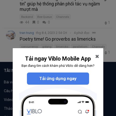
tin" giúp hệ thống phân phối tác vụ ngầm
mượt mà
Backend
Bee-Queue
Channels
44
0
0
1
tran trung
thg 8 4, 2023 2:54 CH
4 phút đọc
Poetry time! Go proverbs as limericks
concurrency
golang
limericks
parallelism
Channels
76
0
0
1
Tải ngay Viblo Mobile App
Bạn đang tìm cách khám phá Viblo dễ dàng hơn?
TÀI NGUYÊN
Tải ứng dụng ngay
Bài viết
Tổ chức
Câu hỏi
Tags
Videos
Tác giả
Thảo luận
Đề xuất hệ thống