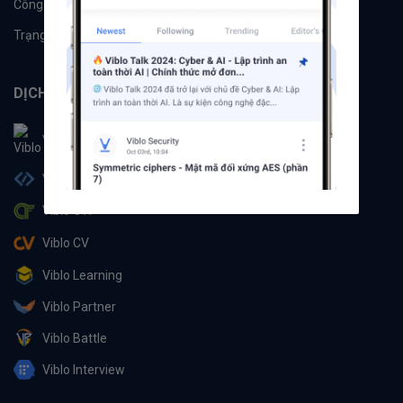
Công cụ
Machine Learning
Trạng thái hệ thống
DỊCH VỤ
Viblo
Viblo Code
Viblo CTF
Viblo CV
Viblo Learning
Viblo Partner
Viblo Battle
Viblo Interview