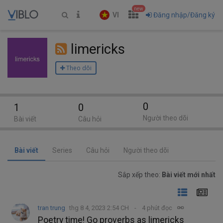
new
VI
Đăng nhập/Đăng ký
limericks
Theo dõi
0
1
0
Người theo dõi
Bài viết
Câu hỏi
Bài viết
Series
Câu hỏi
Người theo dõi
Sắp xếp theo:
Bài viết mới nhất
tran trung
thg 8 4, 2023 2:54 CH
4 phút đọc
Poetry time! Go proverbs as limericks