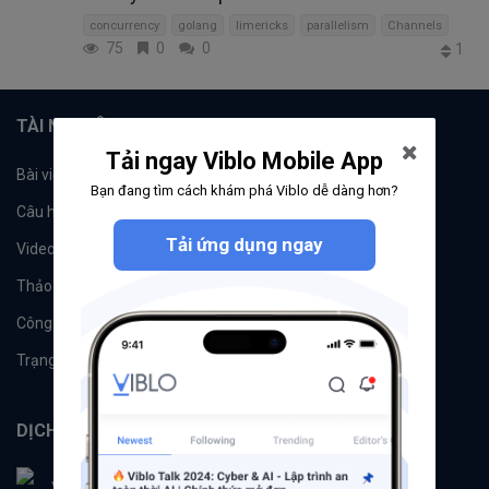
concurrency
golang
limericks
parallelism
Channels
75
0
0
1
TÀI NGUYÊN
Tải ngay Viblo Mobile App
Bài viết
Tổ chức
Bạn đang tìm cách khám phá Viblo dễ dàng hơn?
Câu hỏi
Tags
Tải ứng dụng ngay
Videos
Tác giả
Thảo luận
Đề xuất hệ thống
Công cụ
Machine Learning
Trạng thái hệ thống
DỊCH VỤ
Viblo