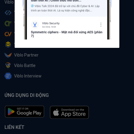
Viblo Code
Viblo CTF
Viblo CV
Viblo Learning
Viblo Partner
Viblo Battle
Viblo Interview
ỨNG DỤNG DI ĐỘNG
LIÊN KẾT