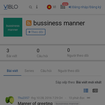
new
VI
Đăng nhập/Đăng ký
bussiness manner
Theo dõi
0
3
0
Người theo dõi
Bài viết
Câu hỏi
Bài viết
Series
Câu hỏi
Người theo dõi
Sắp xếp theo:
Bài viết mới nhất
Thu2357
thg 10 28, 2016 7:29 CH
13 phút đọc
Manner of greeting
bussiness manner