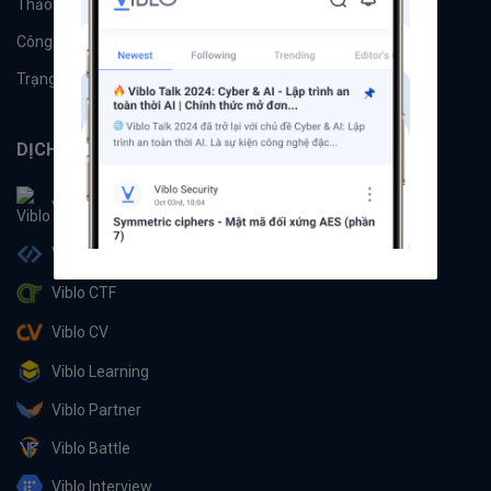
Thảo luận
Đề xuất hệ thống
Công cụ
Machine Learning
Trạng thái hệ thống
DỊCH VỤ
Viblo
Viblo Code
Viblo CTF
Viblo CV
Viblo Learning
Viblo Partner
Viblo Battle
Viblo Interview