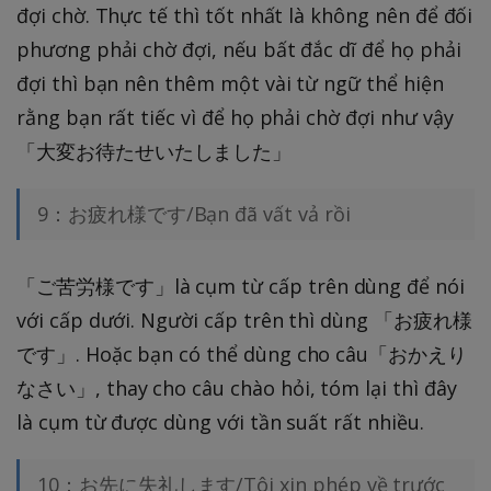
đợi chờ. Thực tế thì tốt nhất là không nên để đối
phương phải chờ đợi, nếu bất đắc dĩ để họ phải
đợi thì bạn nên thêm một vài từ ngữ thể hiện
rằng bạn rất tiếc vì để họ phải chờ đợi như vậy
「大変お待たせいたしました」
9：お疲れ様です/Bạn đã vất vả rồi
「ご苦労様です」là cụm từ cấp trên dùng để nói
với cấp dưới. Người cấp trên thì dùng 「お疲れ様
です」. Hoặc bạn có thể dùng cho câu「おかえり
なさい」, thay cho câu chào hỏi, tóm lại thì đây
là cụm từ được dùng với tần suất rất nhiều.
10：お先に失礼します/Tôi xin phép về trước