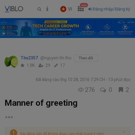
new
VI
Đăng nhập/Đăng ký
Thu2357
@nguyen.thi.thu
Theo dõi
1.0K
29
17
Đã đăng vào thg 10 28, 2016 7:29 CH
13 phút đọc
276
0
2
Manner of greeting
Bài đăng này đã không được cập nhật trong 9 năm