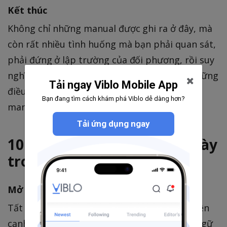
Kết thúc
Không chỉ những manual được ghi ra ở đây, mà
còn rất nhiều tình huống mà bạn phải quan sát,
phải đứng ở lập trường của đối phương, rồi suy
nghĩ xem bản thân nên làm gì, nên nói gì, những
Tải ngay Viblo Mobile App
điều này hoàn toàn có thể coi là business
Bạn đang tìm cách khám phá Viblo dễ dàng hơn?
manner.
Tải ứng dụng ngay
10 cụm từ sử dụng hàng ngày
trong công ty
Mở đầu
Tất nhiên công việc rất quan trọng nhưng bên
cạnh đó chúng ta cần biết cách sử dụng từ ngữ