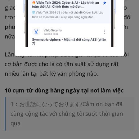
giao tiếp, chào hỏi. Bạn là một người khéo léo
trong giao tiếp, luôn luôn chào hỏi niềm nở, đối
phương sẽ có những ấn tượng tốt về bạn, hơn
nữa công việc cũng phần nào trôi chảy hơn.
Lần này tôi xin phép được giới thiệu 10 câu nói
cơ bản được cho là có tần suất sử dụng rất
nhiều lần tại bất kỳ văn phòng nào.
10 cụm từ dùng hàng ngày tại nơi làm việc
1：お世話になっております/Cảm ơn bạn đã
cùng cộng tác với chúng tôi suốt thời gian
qua