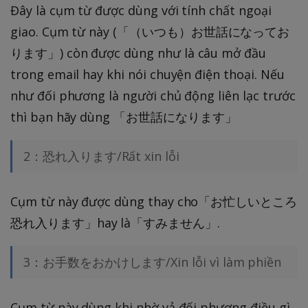
Đây là cụm từ được dùng với tính chất ngoại
giao. Cụm từ này (「（いつも）お世話になってお
ります」) còn được dùng như là câu mở đầu
trong email hay khi nói chuyện điện thoại. Nếu
như đối phương là người chủ động liên lạc trước
thì bạn hãy dùng 「お世話になります」
2：恐れ入ります/Rất xin lỗi
Cụm từ này được dùng thay cho「お忙しいところ
恐れ入ります」hay là「すみません」.
3：お手数をおかけします/Xin lỗi vì làm phiền
Cụm từ này dùng khi nhờ vả đối phương điều gì