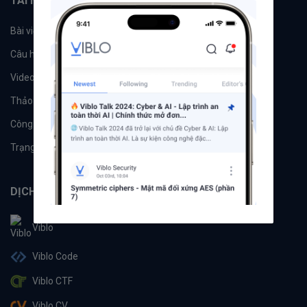
TÀI NGUYÊN
Bài viết
Tổ chức
Câu hỏi
Tags
Videos
Tác giả
Thảo luận
Đề xuất hệ thống
Công cụ
Machine Learning
Trạng thái hệ thống
DỊCH VỤ
Viblo
Viblo Code
Viblo CTF
Viblo CV