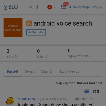
new
VI
Đăng nhập/Đăng ký
android voice search
Theo dõi
0
3
0
Người theo dõi
Bài viết
Câu hỏi
Bài viết
Series
Câu hỏi
Người theo dõi
Sắp xếp theo:
Bài viết mới nhất
Vu Duc Sang
thg 3 23, 2020 1:08 SA
3 phút đọc
Implement SearchView không có filter với