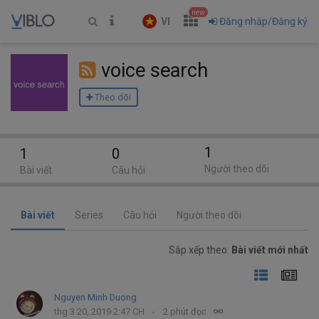
new
VI
Đăng nhập/Đăng ký
voice search
Theo dõi
1
1
0
Người theo dõi
Bài viết
Câu hỏi
Bài viết
Series
Câu hỏi
Người theo dõi
Sắp xếp theo:
Bài viết mới nhất
Nguyen Minh Duong
thg 3 20, 2019 2:47 CH
2 phút đọc