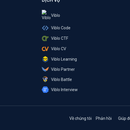
DỊCH VỤ
Viblo
Viblo Code
Viblo CTF
Viblo CV
Viblo Learning
Viblo Partner
Viblo Battle
Viblo Interview
Về chúng tôi
Phản hồi
Giúp đ