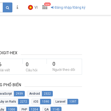
new
VI
Đăng nhập/Đăng ký
DIGIT-HEX
0
6
0
Người theo dõi
Bài viết
Câu hỏi
G PHỔ BIẾN
avaScript
2939
Android
2322
uby on Rails
2272
iOS
1590
Laravel
1397
uby
1300
PHP
1204
QA
1145