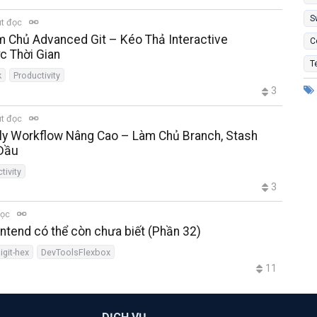
S
út đọc
àm Chủ Advanced Git – Kéo Thả Interactive
C
c Thời Gian
T
k
Productivity
3
út đọc
aily Workflow Nâng Cao – Làm Chủ Branch, Stash
 Đầu
tivity
3
đọc
ntend có thể còn chưa biết (Phần 32)
igit-hex
DevToolsFlexbox
11