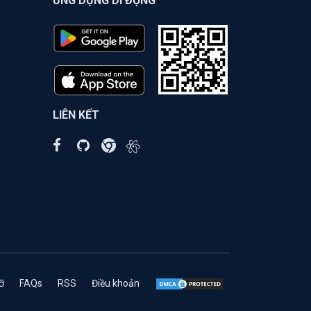
ỨNG DỤNG DI ĐỘNG
LIÊN KẾT
ỡ
FAQs
RSS
Điều khoản