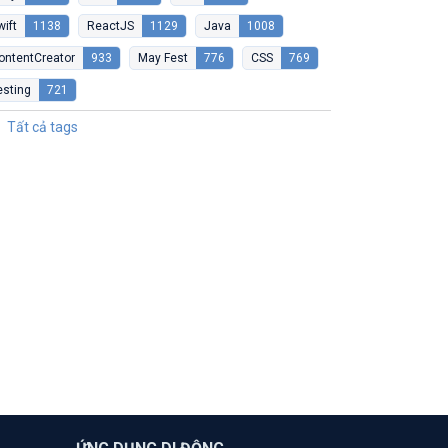
wift
1138
ReactJS
1129
Java
1008
ontentCreator
933
May Fest
776
CSS
769
esting
721
Tất cả tags