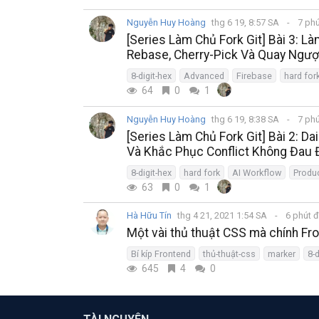
Nguyễn Huy Hoàng
thg 6 19, 8:57 SA
7 ph
[Series Làm Chủ Fork Git] Bài 3: L
Rebase, Cherry-Pick Và Quay Ngượ
8-digit-hex
Advanced
Firebase
hard for
64
0
1
Nguyễn Huy Hoàng
thg 6 19, 8:38 SA
7 ph
[Series Làm Chủ Fork Git] Bài 2: D
Và Khắc Phục Conflict Không Đau
8-digit-hex
hard fork
AI Workflow
Produc
63
0
1
Hà Hữu Tín
thg 4 21, 2021 1:54 SA
6 phút 
Một vài thủ thuật CSS mà chính Fro
Bí kíp Frontend
thủ-thuật-css
marker
8-d
645
4
0